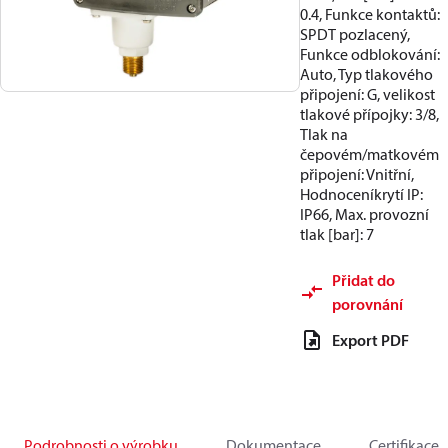
0.4, Funkce kontaktů:
SPDT pozlacený,
Funkce odblokování:
Auto, Typ tlakového
připojení: G, velikost
tlakové přípojky: 3/8,
Tlak na
čepovém/matkovém
připojení: Vnitřní,
Hodnoceníkrytí IP:
IP66, Max. provozní
tlak [bar]: 7
Přidat do
porovnání
Export PDF
Podrobnosti o výrobku
Dokumentace
Certifikace