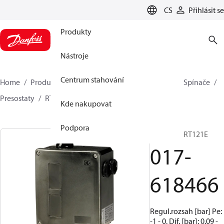
LANGUAGE
CS
Přihlásit se
Produkty
Nástroje
Centrum stahování
Home
Produkty
Climate Solutions pro chlazení
Spínače
Presostaty
RT
017-618466
Kde nakupovat
Podpora
Presostat, RT121E
017-
618466
Regul.rozsah [bar] Pe:
-1 - 0, Dif. [bar]: 0.09 -