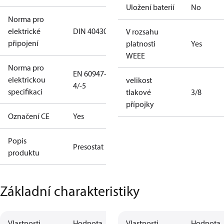
Uložení baterií
No
Norma pro
elektrické
DIN 40430
V rozsahu
připojení
platnosti
Yes
WEEE
Norma pro
EN 60947-
elektrickou
velikost
4/-5
specifikaci
tlakové
3/8
přípojky
Označení CE
Yes
Popis
Presostat
produktu
Základní charakteristiky
Vlastnosti
Hodnota
Vlastnosti
Hodnota