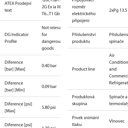
ATEX Prodejní
2G Ex ia IIC
rozměr
text
2xPg 13.5
T6...T1 Gb
elektrického
připojení
Not relevant
DG Indicator
for
Příslušenství
Příslušens
Profile
dangerous
produktu
spínače
goods
Air
Diference
Conditio
0.40 bar
[bar] [Max]
Product line
and
Commerci
Refrigera
Diference
0.09 bar
[bar] [Min]
Produktová
Spínače a
skupina
termostat
Diference [psi]
5.80 psi
[Max]
Prvek snímání
Vlnovec
tlaku
Diference [psi]