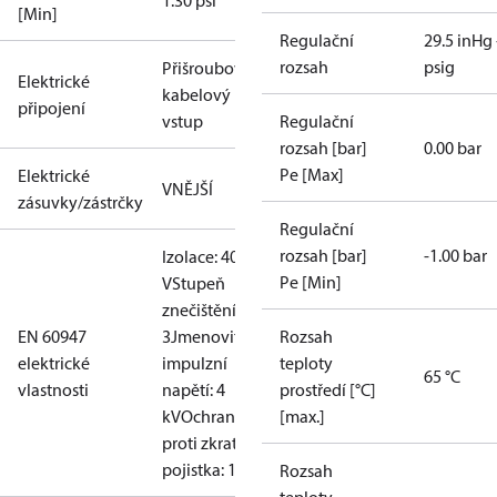
1.30 psi
[Min]
Regulační
29.5 inHg 
rozsah
psig
Přišroubovaný
Elektrické
kabelový
připojení
vstup
Regulační
rozsah [bar]
0.00 bar
Pe [Max]
Elektrické
VNĚJŠÍ
zásuvky/zástrčky
Regulační
rozsah [bar]
-1.00 bar
Izolace: 400
Pe [Min]
V
Stupeň
znečištění:
EN 60947
3
Jmenovité
Rozsah
elektrické
impulzní
teploty
65 °C
vlastnosti
napětí: 4
prostředí [°C]
kV
Ochrana
[max.]
proti zkratu,
pojistka: 10 A
Rozsah