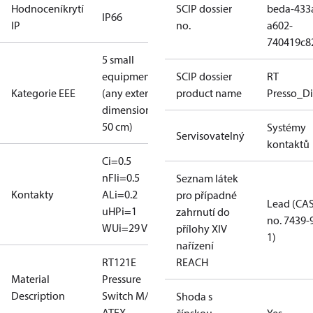
Hodnoceníkrytí
SCIP dossier
beda-433
IP66
IP
no.
a602-
740419c8
5 small
equipment
SCIP dossier
RT
Kategorie EEE
(any external
product name
Presso_Di
dimension <
50 cm)
Systémy
Servisovatelný
kontaktů
Ci=0.5
nF
Ii=0.5
Seznam látek
Kontakty
A
Li=0.2
pro případné
Lead (CA
uH
Pi=1
zahrnutí do
no. 7439-
W
Ui=29 V
přílohy XIV
1)
nařízení
RT121E
REACH
Material
Pressure
Description
Switch M/15
Shoda s
ATEX