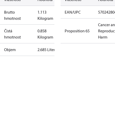
Brutto
1.113
EAN/UPC
57024280
hmotnost
Kilogram
Cancer a
Čistá
0.858
Proposition 65
Reproduc
hmotnost
Kilogram
Harm
Objem
2.685 Liter