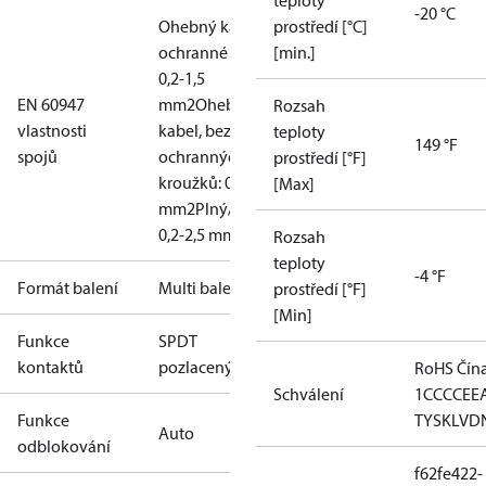
teploty
-20 °C
Ohebný kabel,
prostředí [°C]
ochranné kroužky:
[min.]
0,2-1,5
EN 60947
mm2
Ohebný
Rozsah
vlastnosti
kabel, bez
teploty
149 °F
spojů
ochranných
prostředí [°F]
kroužků: 0,2-2,5
[Max]
mm2
Plný/spletený:
0,2-2,5 mm2
Rozsah
teploty
-4 °F
Formát balení
Multi balení
prostředí [°F]
[Min]
Funkce
SPDT
kontaktů
pozlacený
RoHS Čín
Schválení
1
CCC
CE
E
Funkce
TYSK
LVD
Auto
odblokování
f62fe422-