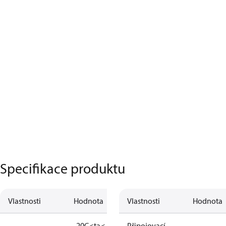
Specifikace produktu
Vlastnosti
Hodnota
Vlastnosti
Hodnota
-20C<ta<+65C
II
Připojovací