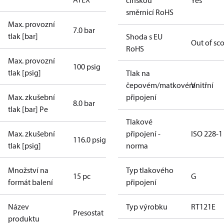
čínskou
Yes
směrnicí RoHS
Max. provozní
7.0 bar
tlak [bar]
Shoda s EU
Out of sc
RoHS
Max. provozní
100 psig
tlak [psig]
Tlak na
čepovém/matkovém
Vnitřní
Max. zkušební
připojení
8.0 bar
tlak [bar] Pe
Tlakové
Max. zkušební
připojení -
ISO 228-1
116.0 psig
tlak [psig]
norma
Množství na
Typ tlakového
15 pc
G
formát balení
připojení
Název
Typ výrobku
RT121E
Presostat
produktu