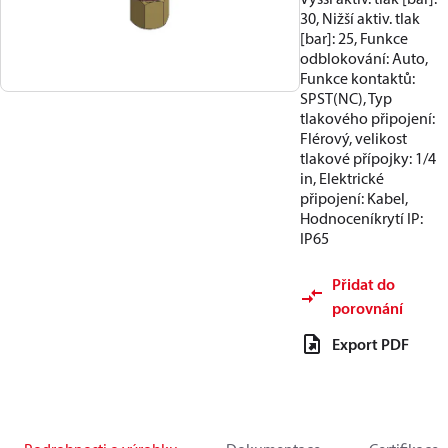
30, Nižší aktiv. tlak
[bar]: 25, Funkce
odblokování: Auto,
Funkce kontaktů:
SPST(NC), Typ
tlakového připojení:
Flérový, velikost
tlakové přípojky: 1/4
in, Elektrické
připojení: Kabel,
Hodnoceníkrytí IP:
IP65
Přidat do
porovnání
Export PDF