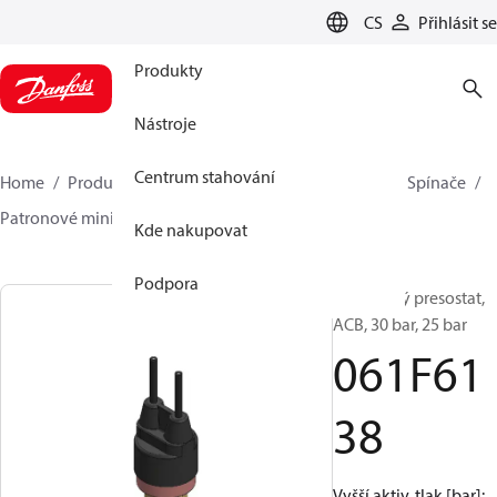
LANGUAGE
CS
Přihlásit se
Produkty
Nástroje
Centrum stahování
Home
Produkty
Climate Solutions pro chlazení
Spínače
Patronové minipresostaty
ACB / CCB
061F6138
Kde nakupovat
Podpora
Patronový presostat,
ACB, 30 bar, 25 bar
061F61
38
Vyšší aktiv. tlak [bar]: