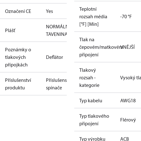
Teplotní
Označení CE
Yes
rozsah média
-70 °F
[°F] [Min]
NORMÁLNÍ
Plášť
TAVENINA
Tlak na
čepovém/matkovém
VNĚJŠÍ
Poznámky o
připojení
tlakových
Deflátor
přípojkách
Tlakový
rozsah -
Vysoký tl
Příslušenství
Příslušenství
kategorie
produktu
spínače
Typ kabelu
AWG18
Typ tlakového
Flérový
připojení
Typ výrobku
ACB