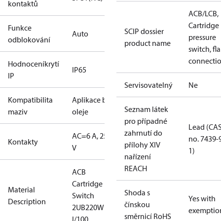
kontaktů
ACB/LCB,
Cartridge
Funkce
SCIP dossier
Auto
pressure
odblokování
product name
switch, fla
connecti
Hodnoceníkrytí
IP65
IP
Servisovatelný
Ne
Kompatibilita
Aplikace bez
Seznam látek
maziv
oleje
pro případné
Lead (CA
zahrnutí do
AC=6 A, 250
no. 7439-
Kontakty
přílohy XIV
V
1)
nařízení
REACH
ACB
Cartridge
Material
Shoda s
Switch
Yes with
Description
čínskou
2UB220W
exemptio
směrnicí RoHS
I/100