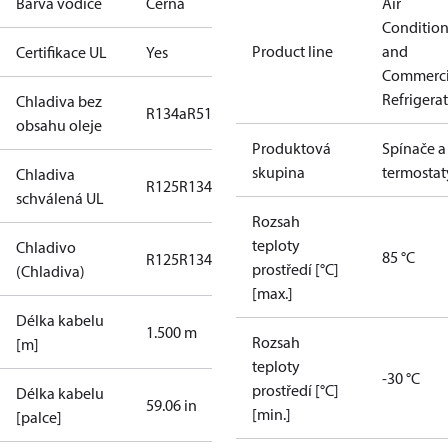
Barva vodiče
Černá
Air
Conditio
Product line
and
Certifikace UL
Yes
Commerci
Refrigera
Chladiva bez
R134a
R513A
obsahu oleje
Produktová
Spínače a
skupina
termostat
Chladiva
R125
R134a
R22
R404A
R407C
R407H
R410A
R43
schválená UL
Rozsah
teploty
Chladivo
85 °C
R125
R134a
R22
R404A
R407C
R407H
R410A
R43
prostředí [°C]
(Chladiva)
[max.]
Délka kabelu
1.500 m
Rozsah
[m]
teploty
-30 °C
prostředí [°C]
Délka kabelu
59.06 in
[min.]
[palce]