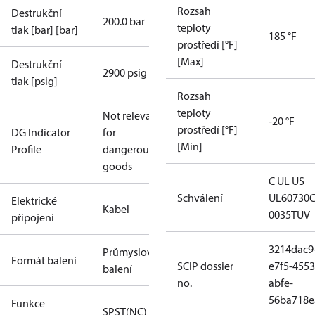
Rozsah
Destrukční
200.0 bar
teploty
tlak [bar] [bar]
185 °F
prostředí [°F]
[Max]
Destrukční
2900 psig
tlak [psig]
Rozsah
teploty
Not relevant
-20 °F
prostředí [°F]
DG Indicator
for
[Min]
Profile
dangerous
goods
C UL US
Schválení
UL60730
Elektrické
Kabel
0035
TÜV
připojení
3214dac9
Průmyslové
Formát balení
SCIP dossier
e7f5-4553
balení
no.
abfe-
56ba718e
Funkce
SPST(NC)