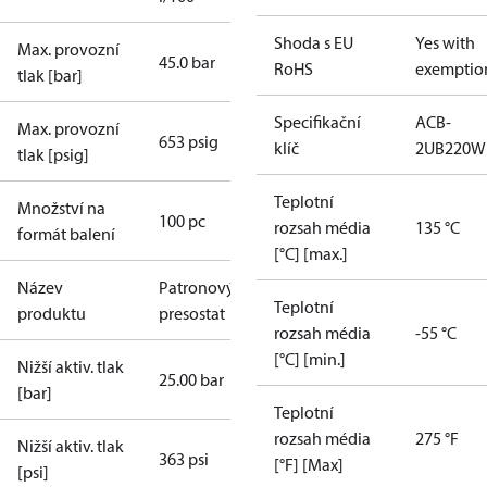
Shoda s EU
Yes with
Max. provozní
45.0 bar
RoHS
exemptio
tlak [bar]
Specifikační
ACB-
Max. provozní
653 psig
klíč
2UB220W
tlak [psig]
Teplotní
Množství na
100 pc
rozsah média
135 °C
formát balení
[°C] [max.]
Název
Patronový
Teplotní
produktu
presostat
rozsah média
-55 °C
[°C] [min.]
Nižší aktiv. tlak
25.00 bar
[bar]
Teplotní
rozsah média
275 °F
Nižší aktiv. tlak
363 psi
[°F] [Max]
[psi]