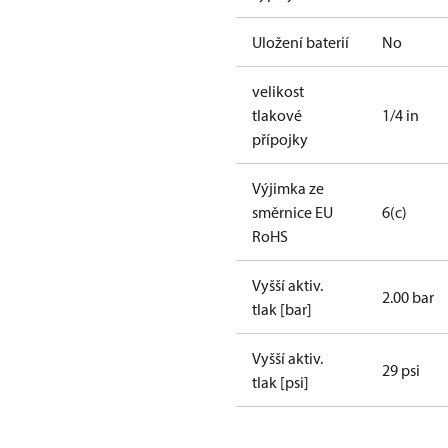
Uložení baterií
No
velikost
tlakové
1/4 in
přípojky
Výjimka ze
směrnice EU
6(c)
RoHS
Vyšší aktiv.
2.00 bar
tlak [bar]
Vyšší aktiv.
29 psi
tlak [psi]