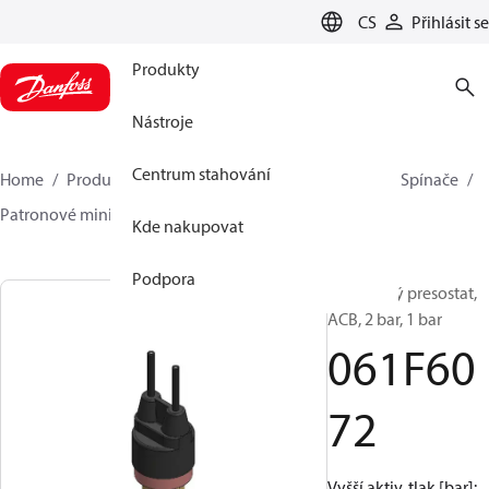
LANGUAGE
CS
Přihlásit se
Produkty
Nástroje
Centrum stahování
Home
Produkty
Climate Solutions pro chlazení
Spínače
Patronové minipresostaty
ACB / CCB
061F6072
Kde nakupovat
Podpora
Patronový presostat,
ACB, 2 bar, 1 bar
061F60
72
Vyšší aktiv. tlak [bar]: