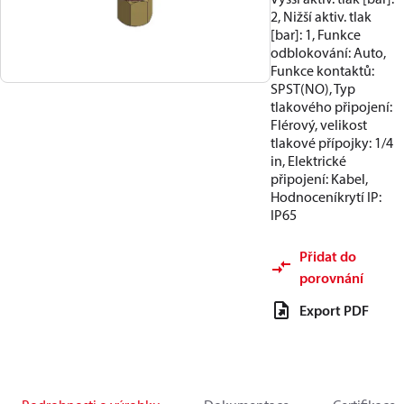
2, Nižší aktiv. tlak
[bar]: 1, Funkce
odblokování: Auto,
Funkce kontaktů:
SPST(NO), Typ
tlakového připojení:
Flérový, velikost
tlakové přípojky: 1/4
in, Elektrické
připojení: Kabel,
Hodnoceníkrytí IP:
IP65
Přidat do
porovnání
Export PDF