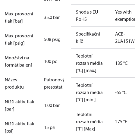
Shoda s EU
Yes with
Max. provozní
35.0 bar
RoHS
exemptio
tlak [bar]
Specifikační
ACB-
Max. provozní
508 psig
klíč
2UA151W
tlak [psig]
Teplotní
Množství na
100 pc
rozsah média
135 °C
formát balení
[°C] [max.]
Název
Patronový
Teplotní
produktu
presostat
rozsah média
-55 °C
[°C] [min.]
Nižší aktiv. tlak
1.00 bar
[bar]
Teplotní
rozsah média
275 °F
Nižší aktiv. tlak
15 psi
[°F] [Max]
[psi]