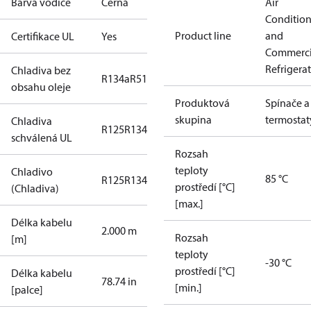
Barva vodiče
Černá
Air
Conditio
Product line
and
Certifikace UL
Yes
Commerci
Refrigera
Chladiva bez
R134a
R513A
obsahu oleje
Produktová
Spínače a
skupina
termostat
Chladiva
R125
R134a
R22
R404A
R407C
R407H
R410A
R43
schválená UL
Rozsah
teploty
Chladivo
85 °C
R125
R134a
R22
R404A
R407C
R407H
R410A
R43
prostředí [°C]
(Chladiva)
[max.]
Délka kabelu
2.000 m
Rozsah
[m]
teploty
-30 °C
prostředí [°C]
Délka kabelu
78.74 in
[min.]
[palce]