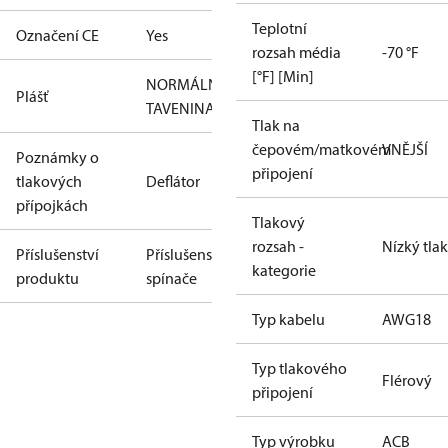
Teplotní
Označení CE
Yes
rozsah média
-70 °F
[°F] [Min]
NORMÁLNÍ
Plášť
TAVENINA
Tlak na
čepovém/matkovém
VNĚJŠÍ
Poznámky o
připojení
tlakových
Deflátor
přípojkách
Tlakový
rozsah -
Nízký tlak
Příslušenství
Příslušenství
kategorie
produktu
spínače
Typ kabelu
AWG18
Typ tlakového
Flérový
připojení
Typ výrobku
ACB