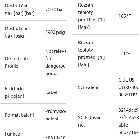
Rozsah
Destrukční
200.0 bar
teploty
tlak [bar] [bar]
185 °F
prostředí [°F]
[Max]
Destrukční
2900 psig
tlak [psig]
Rozsah
teploty
Not relevant
-20 °F
prostředí [°F]
DG Indicator
for
[Min]
Profile
dangerous
goods
C UL US
Schválení
UL60730
Elektrické
Kabel
0035
TÜV
připojení
3214dac9
Průmyslové
Formát balení
SCIP dossier
e7f5-4553
balení
no.
abfe-
56ba718e
Funkce
SPST(NO)