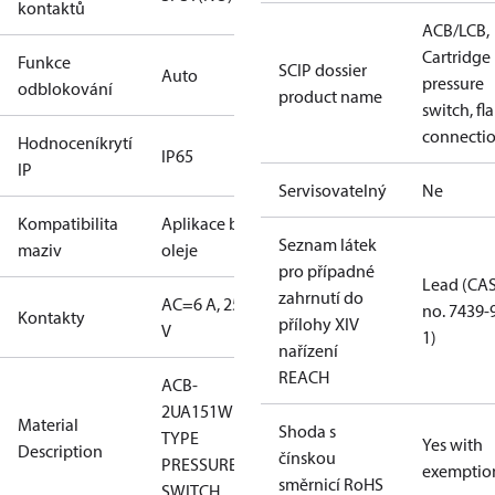
kontaktů
ACB/LCB,
Cartridge
Funkce
SCIP dossier
Auto
pressure
odblokování
product name
switch, fla
connecti
Hodnoceníkrytí
IP65
IP
Servisovatelný
Ne
Kompatibilita
Aplikace bez
Seznam látek
maziv
oleje
pro případné
Lead (CA
zahrnutí do
AC=6 A, 250
no. 7439-
Kontakty
přílohy XIV
V
1)
nařízení
REACH
ACB-
2UA151W
Material
Shoda s
TYPE
Yes with
Description
čínskou
PRESSURE
exemptio
směrnicí RoHS
SWITCH