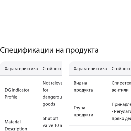
Спецификации на продукта
Характеристика
Стойност
Характеристика
Стойност
Not relevant
Вид на
Спирете
DG Indicator
for
продукта
вентили
Profile
dangerous
goods
Принадл
Група
- Регулат
продукти
Shut off
пряко де
Material
valve 10 mm
Description