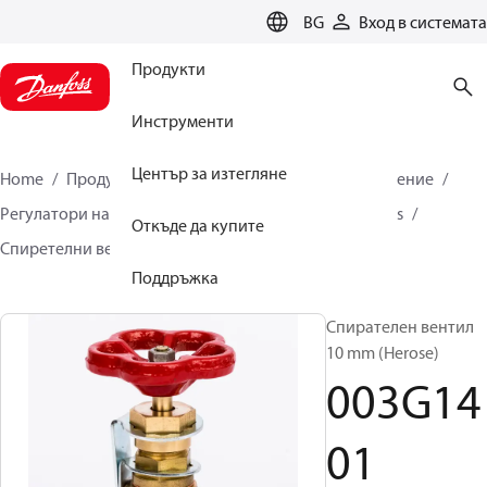
LANGUAGE
BG
Вход в системата
Продукти
Инструменти
Център за изтегляне
Home
Продукти
Климатични решения за отопление
Регулатори на налягане и дебит
Pilot control valves
Откъде да купите
Спиретелни вентили
003G1401
Поддръжка
Спирателен вентил
10 mm (Herose)
003G14
01