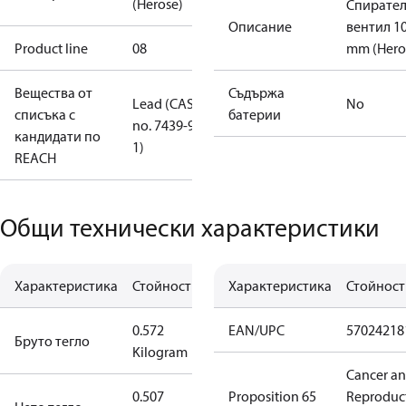
(Herose)
Спирате
Описание
вентил 1
Product line
08
mm (Hero
Вещества от
Съдържа
Lead (CAS
No
списъка с
батерии
no. 7439-92-
кандидати по
1)
REACH
Общи технически характеристики
Характеристика
Стойност
Характеристика
Стойност
0.572
EAN/UPC
57024218
Бруто тегло
Kilogram
Cancer a
0.507
Proposition 65
Reproduc