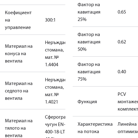
Фактор на
кавитация
0.65
Коефициент
25%
на
300:1
управление
Фактор на
кавитация
0.62
Неръждаема
Материал на
50%
стомана,
конуса на
мат. №
вентила
Фактор на
1.4404
кавитация
0.40
75%
Неръждаема
Материал на
стомана,
седлото на
PCV
мат. №
вентила
Функция
монтаже
1.4021
комплек
Сферографитен
Материал на
Характеристика
Линейна
чугун EN-GJS-
тялото на
на потока
оптимиз
400-18-LT (GGG
вентила