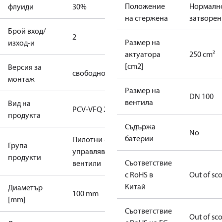
Положение
Нормалн
флуиди
30%
на стержена
затворен
Брой вход/
2
Размер на
изход-и
актуатора
250 cm²
[cm2]
Версия за
свободно
монтаж
Размер на
DN 100
вентила
Вид на
PCV-VFQ 21
продукта
Съдържа
No
батерии
Пилотни -
Група
управляващи
продукти
Съответствие
вентили
с RoHS в
Out of sc
Китай
Диаметър
100 mm
[mm]
Съответствие
Out of sc