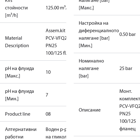
Kvs
налягане [bar]
стойности
125.00 m³/h
[Макс.]
[m³/h]
Настройка на
Assem.kit
диференциалното
0.50 bar
Material
PCV-VFQ21
налягане [bar]
Description
PN25
[Мин.]
100/125 fl.
Номинално
pH на флуида
налягане
25 bar
10
[Макс.]
[bar]
pH на флуида
Монт.
7
[Мин.]
комплек
PCV-VFQ
Описание
PN25
Product line
08
100/125
фланец
Алтернативни
Воден р-р
работни
на гликол до