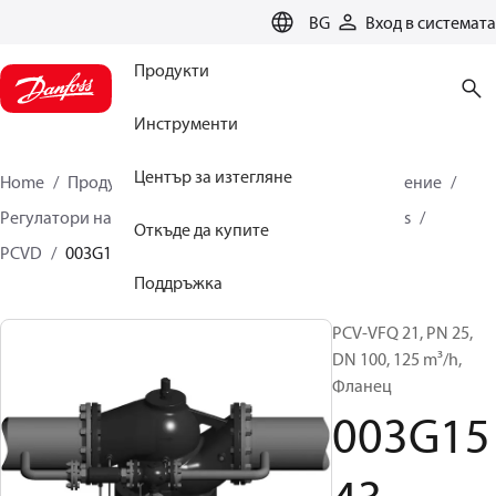
LANGUAGE
BG
Вход в системата
Продукти
Инструменти
Център за изтегляне
Home
Продукти
Климатични решения за отопление
Регулатори на налягане и дебит
Pilot control valves
Откъде да купите
PCVD
003G1543
Поддръжка
PCV-VFQ 21, PN 25,
DN 100, 125 m³/h,
Фланец
003G15