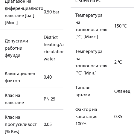
с RoHS на ЕС
Диапазон на
диференциалното
0.50 bar
Температура
налягане [bar]
на
[Мин.]
150 °C
топлоносителя
[°C] [Макс.]
District
Допустими
heating/cooling
работни
Температура
circulation
флуиди
на
water
2 °C
топлоносителя
[°C] [Мин.]
Кавитационен
0.40
фактор
Типове
Фланец
връзки
Клас на
PN 25
налягане
Фактор на
кавитация
0.35
Клас на
100%
пропускливост
0.05
[% Kvs]