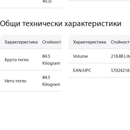
40.3)
Общи технически характеристики
Характеристика
Стойност
Характеристика
Стойност
84.5
Volume
218.88 Lit
Бруто тегло
Kilogram
EAN/UPC
57024218
84.5
Нето тегло
Kilogram