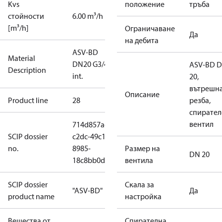
Kvs
положение
тръба
стойности
6.00 m³/h
[m³/h]
Ограничаване
Да
на дебита
ASV-BD
Material
DN20 G3/4"
ASV-BD 
Description
int.
20,
вътрешн
Описание
Product line
28
резба,
спирател
вентил
714d857a-
SCIP dossier
c2dc-49c1-
no.
8985-
Размер на
DN 20
18c8bb0d1890
вентила
SCIP dossier
Скала за
"ASV-BD"
Да
product name
настройка
Вещества от
Спирателна