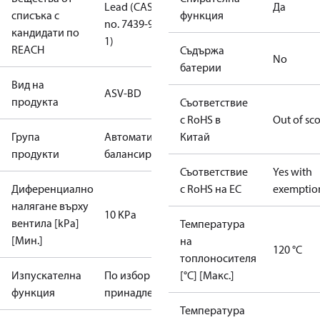
Lead (CAS
Да
списъка с
функция
no. 7439-92-
кандидати по
1)
REACH
Съдържа
No
батерии
Вид на
ASV-BD
продукта
Съответствие
с RoHS в
Out of sc
Група
Автоматично
Китай
продукти
балансиране
Съответствие
Yes with
Диференциално
с RoHS на ЕС
exemptio
налягане върху
10 KPa
вентила [kPa]
Температура
[Мин.]
на
120 °C
топлоносителя
Изпускателна
По избор като
[°C] [Макс.]
функция
принадлежност
Температура