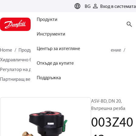
LANGUAGE
BG
Вход в системата
Продукти
Инструменти
Център за изтегляне
Home
Продукти
Климатични решения за отопление
Хидравлично балансиране и контрол
Откъде да купите
Регулатор на диференциално налягане
Поддръжка
Партниращ вентил
ASV-BD
003Z4042
ASV-BD, DN 20,
Вътрешна резба
003Z40