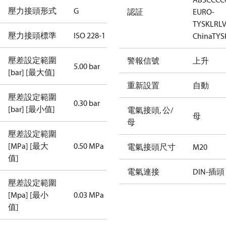
壓力接頭形式
G
認証
EURO-
TYSK
LR
L
壓力接頭標準
ISO 228-1
China
TYS
壓差設定範圍
警報信號
上升
5.00 bar
[bar] [最大值]
重新設置
自動
壓差設定範圍
0.30 bar
[bar] [最小值]
電氣接頭, 公/
母
母
壓差設定範圍
[MPa] [最大
0.50 MPa
電氣接頭尺寸
M20
值]
電氣連接
DIN-插頭
壓差設定範圍
[Mpa] [最小
0.03 MPa
值]