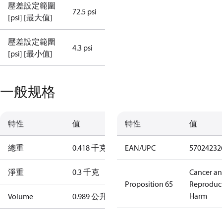
壓差設定範圍
72.5 psi
[psi] [最大值]
壓差設定範圍
4.3 psi
[psi] [最小值]
一般规格
特性
值
特性
值
總重
0.418 千克
EAN/UPC
57024232
淨重
0.3 千克
Cancer a
Proposition 65
Reproduc
Harm
Volume
0.989 公升