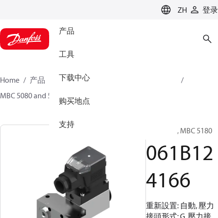
LANGUAGE
ZH
登录
产品
工具
下载中心
Home
产品
傳感器解決方案
開關
壓差開關
MBC 5080 and 5180
061B124166
购买地点
支持
差壓開關, MBC 5180
061B12
4166
重新設置: 自動, 壓力
接頭形式: G, 壓力接