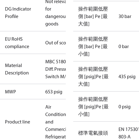
Not relevant
DG Indicator
for
操作範圍低壓
Profile
dangerous
側 [bar] Pe [最
30 bar
goods
大值]
EU RoHS
操作範圍低壓
Out of scope
compliance
側 [bar] Pe [最
0 bar
小值]
MBC 5180
Material
Diff. Pressure
操作範圍低壓
Description
Switch M/10
側 [psig]Pe [最
435 psig
大值]
MWP
653 psig
操作範圍低壓
側 [psig]Pe [最
0 psig
Air
小值]
Conditioning
Product line
and
Commercial
EN 17530
標準電氣接頭
Refrigeration
803-A