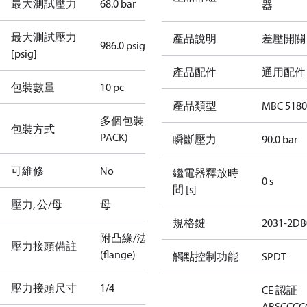
最大測試壓力
68.0 bar
器
最大測試壓力
產品說明
差壓開關
986.0 psig
[psig]
產品配件
通用配件
包裝數量
10 pc
產品類型
MBC 5180
多個包裝(M-
包裝方式
PACK)
瞬斷壓力
90.0 bar
可維修
No
繼電器釋放時
0 s
間 [s]
壓力, 公/母
母
規格鍵
2031-2DB
附凸緣/法蘭
壓力接頭備註
(flange)
觸點控制功能
SPDT
壓力接頭尺寸
1/4
CE 認証
ABS
CCC
C