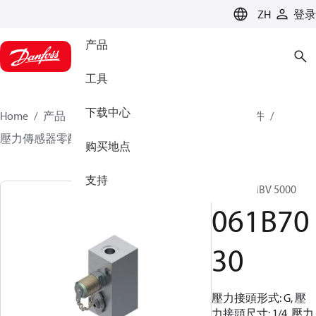
LANGUAGE
ZH
登录
产品
工具
下载中心
Home
产品
傳感器解決方案
壓力傳感器及配件
壓力傳感器零配件
061B7030
购买地点
支持
測試閥, MBV 5000
061B70
30
壓力接頭形式: G, 壓
力接頭尺寸: 1/4, 壓力