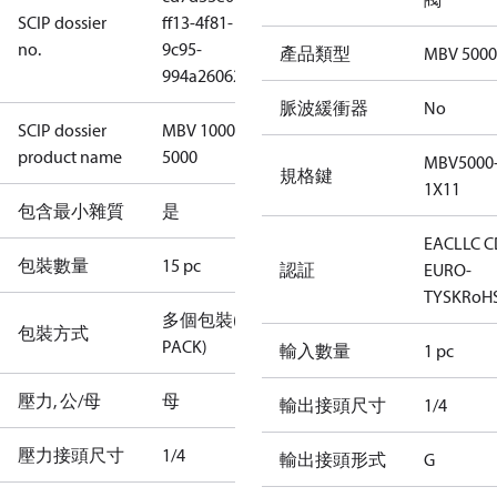
SCIP dossier
ff13-4f81-
no.
9c95-
產品類型
MBV 5000
994a26062075
脈波緩衝器
No
SCIP dossier
MBV 1000-
product name
5000
MBV5000
規格鍵
1X11
包含最小雜質
是
EAC
LLC 
包裝數量
15 pc
認証
EURO-
TYSK
RoH
多個包裝(M-
包裝方式
PACK)
輸入數量
1 pc
壓力, 公/母
母
輸出接頭尺寸
1/4
壓力接頭尺寸
1/4
輸出接頭形式
G