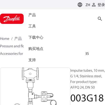
LANGUAGE
ZH
登录
产品
工具
下载中心
Home
产品
氣候方案事業部供熱業務
Pressure and flow controllers
购买地点
Accessories for Pressure and flow controllers
003G1835
支持
Impulse tubes, 10 mm,
G 1/4, Stainless steel,
For product type:
AFPQ 24, DN 50
003G18