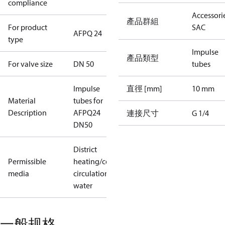
compliance
Accessorie
產品群組
For product
SAC
AFPQ 24
type
Impulse
產品類型
For valve size
DN 50
tubes
Impulse
直徑 [mm]
10 mm
Material
tubes for
Description
AFPQ24
連接尺寸
G 1/4
DN50
District
Permissible
heating/cooling
media
circulation
water
一般规格