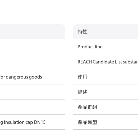
特性
Product line
REACH Candidate List substa
 for dangerous goods
使用
描述
產品群組
g insulation cap DN15
產品類型