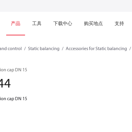
产品
工具
下载中心
购买地点
支持
and control
Static balancing
Accessories for Static balancing
tion cap DN 15
44
tion cap DN 15