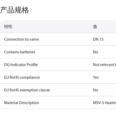
产品规格
特性
值
Connection to valve
DN 15
Contains batteries
No
DG Indicator Profile
Not relevant
EU RoHS compliance
Yes
EU RoHS exemption clause
No
Material Description
MSV-S Heatin