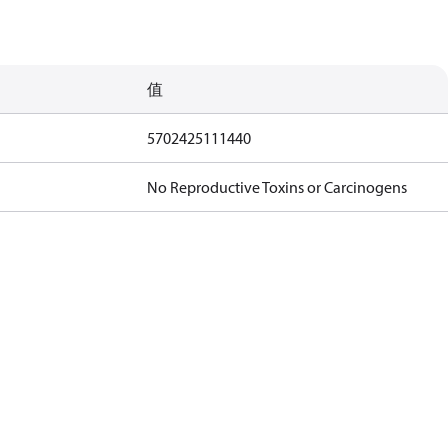
值
5702425111440
No Reproductive Toxins or Carcinogens