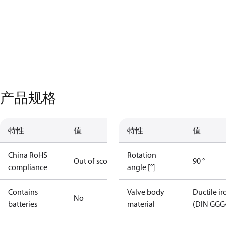
产品规格
特性
值
特性
值
China RoHS
Rotation
Out of scope
90 °
compliance
angle [°]
Contains
Valve body
Ductile ir
No
batteries
material
(DIN GGG