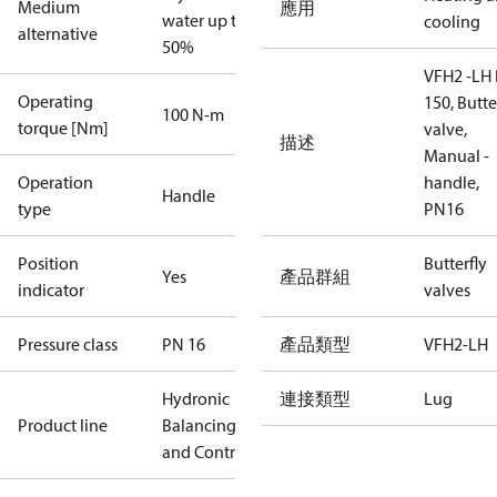
Medium
應用
water up to
cooling
alternative
50%
VFH2 -LH
Operating
150, Butte
100 N-m
torque [Nm]
valve,
描述
Manual -
Operation
handle,
Handle
type
PN16
Position
Butterfly
Yes
產品群組
indicator
valves
Pressure class
PN 16
產品類型
VFH2-LH
Hydronic
連接類型
Lug
Product line
Balancing
and Controls