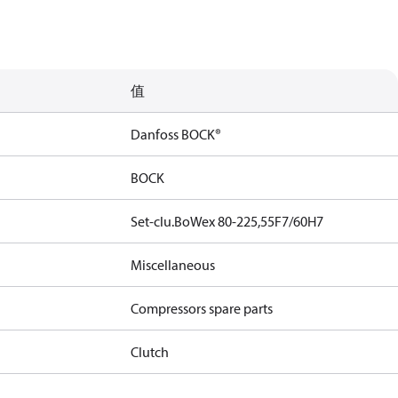
值
Danfoss BOCK®
BOCK
Set-clu.BoWex 80-225,55F7/60H7
Miscellaneous
Compressors spare parts
Clutch