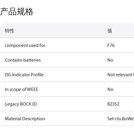
产品规格
特性
值
component used for
F76
Contains batteries
No
DG Indicator Profile
Not relevant
In scope of WEEE
No
Legacy BOCK ID
82352
Material Description
Set-clu.BoWe