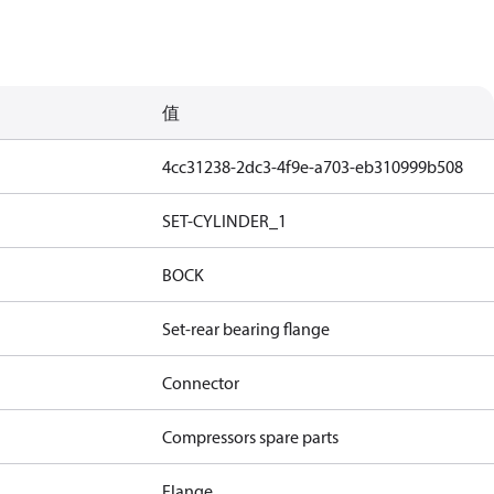
值
4cc31238-2dc3-4f9e-a703-eb310999b508
SET-CYLINDER_1
BOCK
Set-rear bearing flange
Connector
Compressors spare parts
Flange