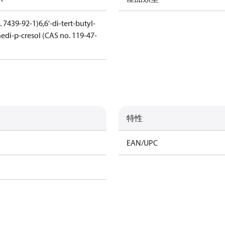
. 7439-92-1)
6,6'-di-tert-butyl-
edi-p-cresol (CAS no. 119-47-
特性
EAN/UPC