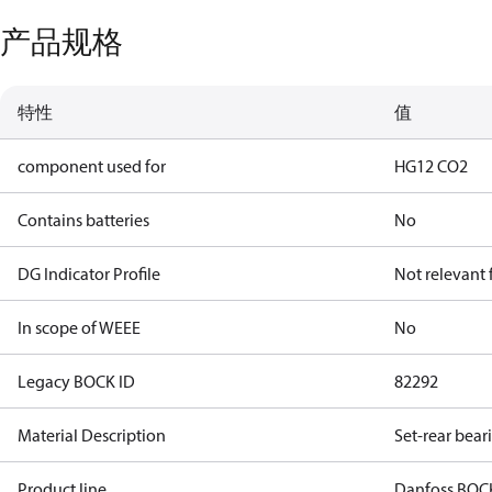
产品规格
特性
值
component used for
HG12 CO2
Contains batteries
No
DG Indicator Profile
Not relevant
In scope of WEEE
No
Legacy BOCK ID
82292
Material Description
Set-rear bear
Product line
Danfoss BOC