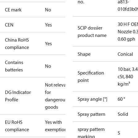
no.
a813-
010fd3b0
CE mark
No
30 H F OE
CEN
Yes
SCIP dossier
Nozzle 0.
product name
0.60 gph
China RoHS
Yes
compliance
Shape
Conical
Contains
No
10 bar, 3.4
batteries
Specification
cSt, 840
point
kg/m³
Not relevant
DG Indicator
for
Spray angle [°]
60 °
Profile
dangerous
goods
Spray pattern
Solid
EU RoHS
Yes with
spray pattern
compliance
exemptions
S
marking