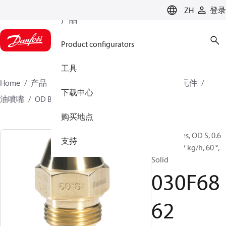
ZH
登录
产品
Product configurators
工具
Home
产品
氣候方案事業部供熱業務
燃燒器元件
下载中心
油噴嘴
OD B / OD H / OD S
030F6862
购买地点
Oil Nozzles, OD S, 0.6
支持
gal/h, 2.37 kg/h, 60 °,
Solid
030F68
62