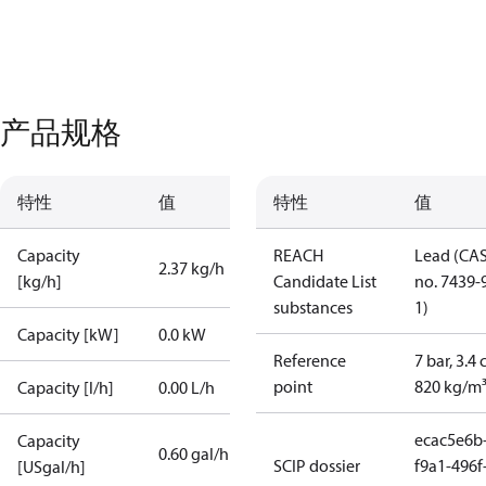
产品规格
特性
值
特性
值
Capacity
REACH
Lead (CA
2.37 kg/h
[kg/h]
Candidate List
no. 7439-
substances
1)
Capacity [kW]
0.0 kW
Reference
7 bar, 3.4 
point
820 kg/m
Capacity [l/h]
0.00 L/h
ecac5e6b
Capacity
0.60 gal/h
SCIP dossier
f9a1-496f
[USgal/h]