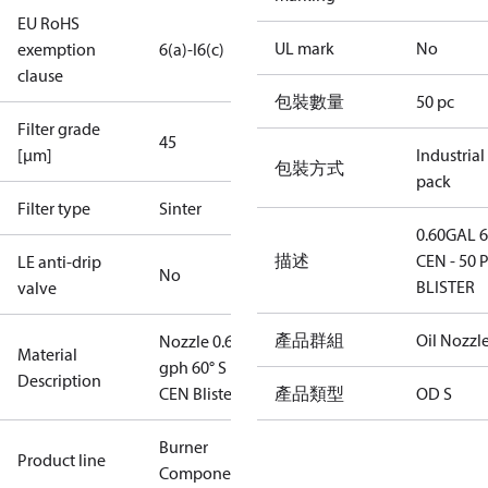
EU RoHS
UL mark
No
exemption
6(a)-I
6(c)
clause
包裝數量
50 pc
Filter grade
45
[µm]
Industrial
包裝方式
pack
Filter type
Sinter
0.60GAL 
描述
CEN - 50 
LE anti-drip
No
BLISTER
valve
產品群組
Oil Nozzl
Nozzle 0.60
Material
gph 60° S
Description
CEN Blister
產品類型
OD S
Burner
Product line
Components