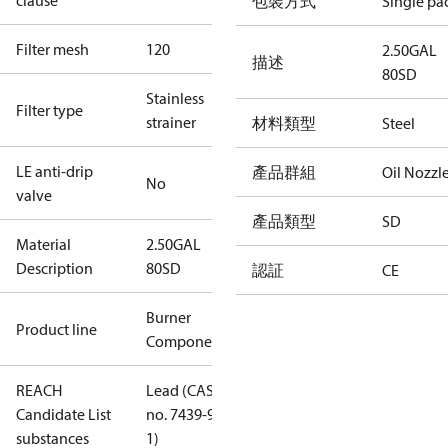
clause
包裝方式
Single pa
Filter mesh
120
2.50GAL
描述
80SD
Stainless
Filter type
strainer
材料類型
Steel
LE anti-drip
產品群組
Oil Nozzl
No
valve
產品類型
SD
Material
2.50GAL
Description
80SD
認証
CE
Burner
Product line
Components
REACH
Lead (CAS
Candidate List
no. 7439-92-
substances
1)