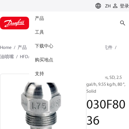
LANGUAGE
ZH
登录
产品
工具
下载中心
Home
产品
氣候方案事業部供熱業務
燃燒器元件
油噴嘴
HFD/HD, SFD/SD
030F8036
购买地点
支持
Oil Nozzles, SD, 2.5
gal/h, 9.55 kg/h, 80 °,
Solid
030F80
36