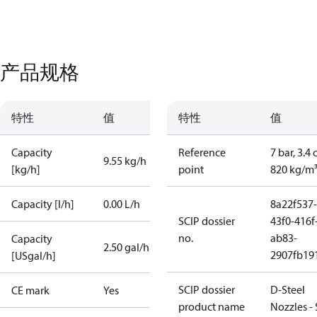
产品规格
特性
值
特性
值
Capacity
Reference
7 bar, 3.4 
9.55 kg/h
[kg/h]
point
820 kg/m
Capacity [l/h]
0.00 L/h
8a22f537-
SCIP dossier
43f0-416f
no.
ab83-
Capacity
2.50 gal/h
2907fb191
[USgal/h]
SCIP dossier
D-Steel
CE mark
Yes
product name
Nozzles -