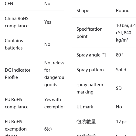
CEN
No
Shape
Round
China RoHS
Yes
10 bar, 3.4
compliance
Specification
cSt, 840
point
kg/m³
Contains
No
batteries
Spray angle [°]
80 °
Not relevant
Spray pattern
Solid
DG Indicator
for
Profile
dangerous
goods
spray pattern
SD
marking
EU RoHS
Yes with
compliance
exemptions
UL mark
No
EU RoHS
包裝數量
12 pc
exemption
6(c)