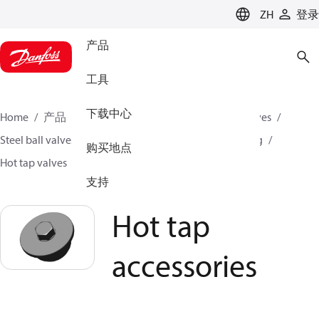
LANGUAGE
ZH
登录
产品
工具
下载中心
Home
产品
氣候方案事業部供熱業務
Ball valves
Steel ball valves for District Heating and District Cooling
购买地点
Hot tap valves
Hot tap accessories
支持
Hot tap
accessories