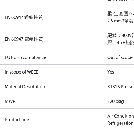
柔性, 套圈:0.2
EN 60947 繞線性質
2.5 mm2
單芯線
絕緣：400V
EN 60947 電氣性質
壓：4 kV
短路
EU RoHS compliance
Out of scope
In scope of WEEE
Yes
Material Description
RT31B Pressu
MWP
320 psig
Air Conditio
Product line
Refrigeration