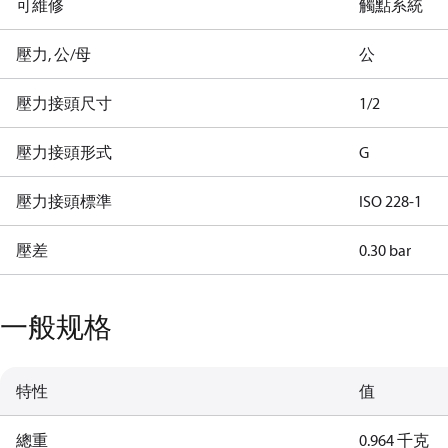
可維修
觸點系統
壓力, 公/母
公
壓力接頭尺寸
1/2
壓力接頭形式
G
壓力接頭標準
ISO 228-1
壓差
0.30 bar
一般规格
特性
值
總重
0.964 千克