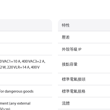
特性
壓差
外殼等級 IP
0 V
AC1=10 A, 400 V
AC3=2 A,
接點容量
 W, 220 V
LR=14 A, 400 V
標準電氣接頭
 for dangerous goods
標準電氣規格
pment (any external
流體
50 cm)