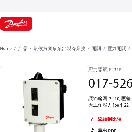
Home
产品
氣候方案事業部製冷業務
開關
壓力開關
壓力開關, RT31B
017-52
調節範圍: 2 - 10, 壓
大工作壓力 [bar]: 22
添加到比较
导出 PDF