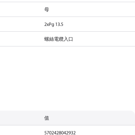
母
2xPg 13.5
螺絲電纜入口
值
5702428042932