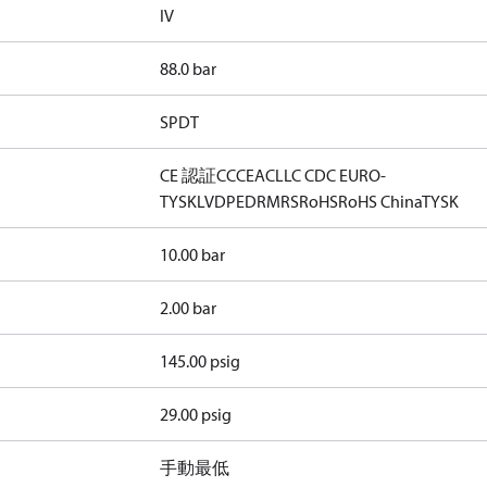
IV
88.0 bar
SPDT
CE 認証
CCC
EAC
LLC CDC EURO-
TYSK
LVD
PED
RMRS
RoHS
RoHS China
TYSK
10.00 bar
2.00 bar
145.00 psig
29.00 psig
手動最低