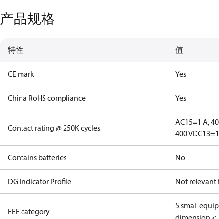
产品规格
特性
值
CE mark
Yes
China RoHS compliance
Yes
AC15=1 A, 40
Contact rating @ 250K cycles
400 V
DC13=12
Contains batteries
No
DG Indicator Profile
Not relevant
5 small equi
EEE category
dimension < 