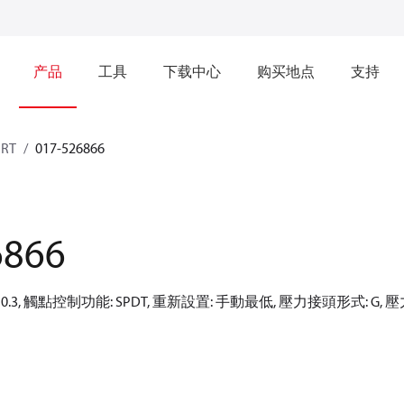
产品
工具
下载中心
购买地点
支持
RT
017-526866
6866
差: 0.3, 觸點控制功能: SPDT, 重新設置: 手動最低, 壓力接頭形式: G, 壓力接