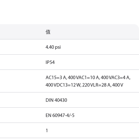
值
4.40 psi
IP54
AC15=3 A, 400 V
AC1=10 A, 400 V
AC3=4 A,
400 V
DC13=12 W, 220 V
LR=28 A, 400 V
DIN 40430
EN 60947-4/-5
1