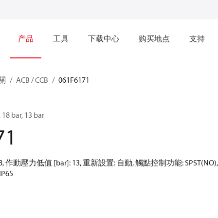
产品
工具
下载中心
购买地点
支持
關
ACB / CCB
061F6171
bar, 13 bar
71
18, 作動壓力低值 [bar]: 13, 重新設置: 自動, 觸點控制功能: SPST(N
IP65