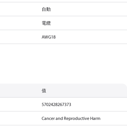
自動
電纜
AWG18
值
5702428267373
Cancer and Reproductive Harm