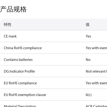
产品规格
特性
值
CE mark
Yes
China RoHS compliance
Yes with exe
Contains batteries
No
DG Indicator Profile
Not relevant
EU RoHS compliance
Yes with exe
EU RoHS exemption clause
6(c)
Material Description
ACB Cartridg