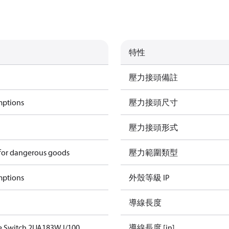
特性
壓力接頭備註
mptions
壓力接頭尺寸
壓力接頭形式
 for dangerous goods
壓力範圍類型
mptions
外殼等級 IP
導線長度
e Switch 2UA183W I/100
導線長度 [in]