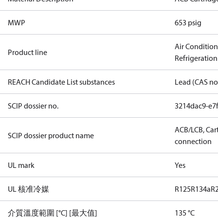
MWP
653 psig
Air Conditio
Product line
Refrigeration
REACH Candidate List substances
Lead (CAS no
SCIP dossier no.
3214dac9-e7
ACB/LCB, Cart
SCIP dossier product name
connection
UL mark
Yes
UL 核准冷媒
R125
R134a
R
介質溫度範圍 [°C] [最大值]
135 °C