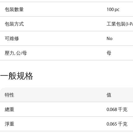
包裝數量
100 pc
包裝方式
工業包裝(I-P
可維修
No
壓力, 公/母
母
一般规格
特性
值
總重
0.068 千克
淨重
0.065 千克