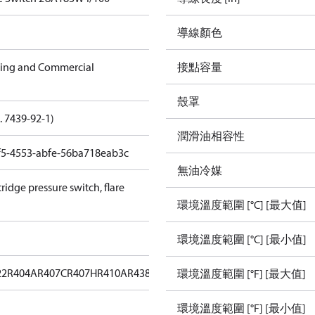
導線顏色
ning and Commercial
接點容量
殼罩
. 7439-92-1)
潤滑油相容性
f5-4553-abfe-56ba718eab3c
無油冷媒
ridge pressure switch, flare
環境溫度範圍 [°C] [最大值]
環境溫度範圍 [°C] [最小值]
22
R404A
R407C
R407H
R410A
R438A
R448A
R449A
R452A
R513A
環境溫度範圍 [°F] [最大值]
環境溫度範圍 [°F] [最小值]