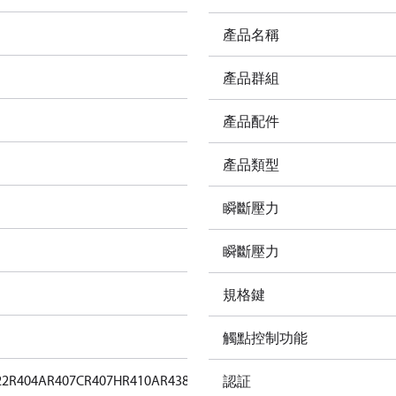
產品名稱
產品群組
產品配件
產品類型
瞬斷壓力
瞬斷壓力
規格鍵
觸點控制功能
22
R404A
R407C
R407H
R410A
R438A
R448A
R449A
R452A
R513A
認証