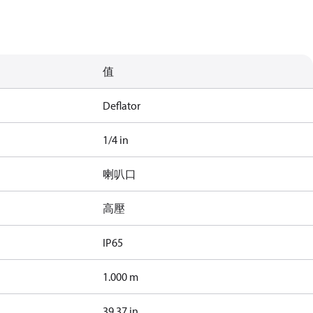
值
Deflator
1/4 in
喇叭口
高壓
IP65
1.000 m
39.37 in