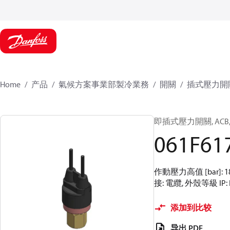
Home
产品
氣候方案事業部製冷業務
開關
插式壓力開
即插式壓力開關, ACB, 18 
061F61
作動壓力高值 [bar]: 
接: 電纜, 外殼等級 IP: 
添加到比较
导出 PDF