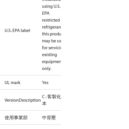
using U.S.
EPA
restricted
refrigerants,
U.S. EPA label
this product
may be used
for servicing
existing
equipment
only.
UL mark
Yes
C : 客製化版
VersionDescription
本
使用事業部
中背壓