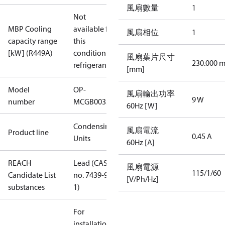
風扇數量
1
Not
MBP Cooling
available for
風扇相位
1
capacity range
this
[kW] (R449A)
condition /
風扇葉片尺寸
230.000 
refrigerant
[mm]
Model
OP-
風扇輸出功率
9 W
number
MCGB0033RC0025B
60Hz [W]
Condensing
風扇電流
Product line
0.45 A
Units
60Hz [A]
REACH
Lead (CAS
風扇電源
115/1/60
Candidate List
no. 7439-92-
[V/Ph/Hz]
substances
1)
For
installations