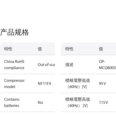
产品规格
特性
值
特性
值
China RoHS
OP-
Out of scope
描述
compliance
MCGB003
Compressor
標稱電壓低值
NF11FX
95 V
model
（60Hz）[V]
Contains
標稱電壓高值
No
115 V
batteries
（60Hz） [V]