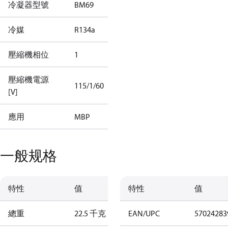
冷凝器型號
BM69
冷媒
R134a
壓縮機相位
1
壓縮機電源
115/1/60
[V]
應用
MBP
一般规格
特性
值
特性
值
總重
22.5 千克
EAN/UPC
57024283