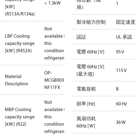
< 1.3kW
1
[kW]
扇）
(R513A/R134a)
製冷能力控制
固定速度
Not
LBP Cooling
available for
認証
UL 承認
capacity range
this
[kW] (R452A)
condition /
電壓 60Hz [V]
95 V
refrigerant
電壓 60Hz [V]
115 V
OP-
[最大值]
Material
MCGB0033RC0025B
Description
NF11FX
電氣規範
B
Not
頻率 [Hz]
60 Hz
MBP Cooling
available for
capacity range
this
風扇功耗
36 W
[kW] (R22)
condition /
60Hz [W]
refrigerant