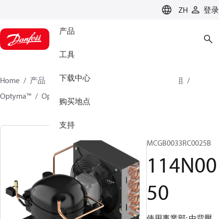
LANGUAGE
ZH
登录
产品
工具
下载中心
Home
产品
氣候方案事業部製冷業務
冷凝機組
Optyma™
Optyma™
114N0050
购买地点
支持
OP-
MCGB0033RC0025B
114N00
50
使用事業部: 中背壓,