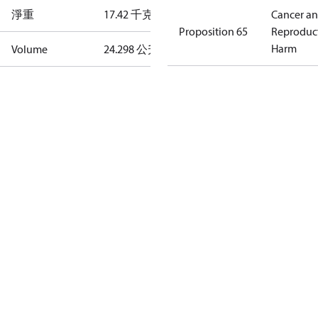
淨重
17.42 千克
Cancer a
Proposition 65
Reproduc
Harm
Volume
24.298 公升