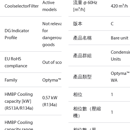
Active
流量 @ 60Hz
CoolselectorFilter
420 m³/h
models
[m³/h]
Not relevant
版本
C
DG Indicator
for
Profile
dangerous
產品名稱
Bare unit
goods
Condensi
產品群組
EU RoHS
Units
Out of scope
compliance
Optyma™
產品類型
Family
Optyma™
WA
HMBP Cooling
相位
1
0.57 kW
capacity [kW]
(R134a)
(R513A/R134a)
相位數（壓縮
1
機）
HMBP Cooling
capacity range
相位數（風