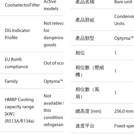
Active
產品名稱
Bare unit
CoolselectorFilter
models
Condensi
產品群組
Not relevant
Units
DG Indicator
for
Profile
dangerous
產品類型
Optyma™
goods
相位
1
EU RoHS
Out of scope
compliance
相位數（壓縮
1
機）
Family
Optyma™
相位數（風
1
Not
扇）
HMBP Cooling
available for
capacity range
this
總高度 [mm]
256.0 mm
[kW]
condition /
(R513A/R134a)
refrigerant
速度平台
Fixed-sp