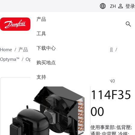
LANGUAGE
ZH
登录
产品
工具
下载中心
Home
产品
氣候方案事業部製冷業務
冷凝機組
Optyma™
Optyma™
114F3500
购买地点
支持
SC10CNXN0
114F35
00
使用事業部: 低背壓;
通用; 中背壓, 冷媒: