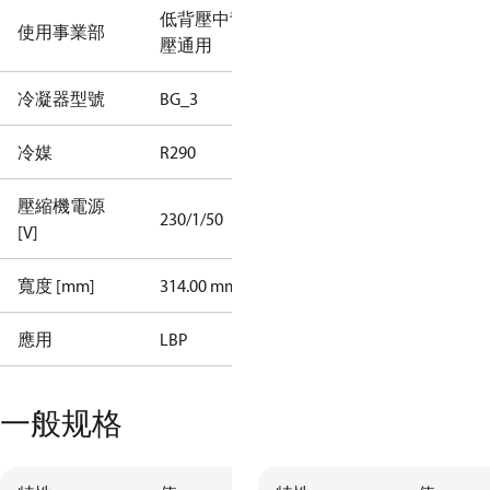
低背壓
中背
使用事業部
壓
通用
冷凝器型號
BG_3
冷媒
R290
壓縮機電源
230/1/50
[V]
寬度 [mm]
314.00 mm
應用
LBP
一般规格