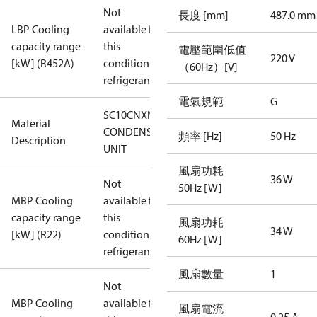
Not
長度 [mm]
487.0 mm
LBP Cooling
available for
capacity range
this
電壓範圍低值
220 V
[kW] (R452A)
condition /
（60Hz）[V]
refrigerant
電氣規範
G
SC10CNXN0
Material
CONDENS.
頻率 [Hz]
50 Hz
Description
UNIT
風扇功耗
36 W
Not
50Hz [W]
MBP Cooling
available for
capacity range
this
風扇功耗
34 W
[kW] (R22)
condition /
60Hz [W]
refrigerant
風扇數量
1
Not
MBP Cooling
available for
風扇電流