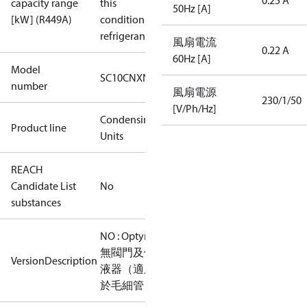
0.25 A
capacity range
this
50Hz [A]
[kW] (R449A)
condition /
refrigerant
風扇電流
0.22 A
60Hz [A]
Model
SC10CNXN0
number
風扇電源
230/1/50
[V/Ph/Hz]
Condensing
Product line
Units
REACH
Candidate List
No
substances
NO : Optyma
無閥門及儲
VersionDescription
液器（適用
於毛細管）