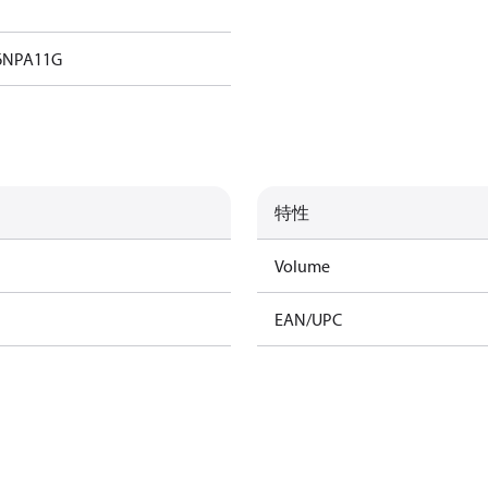
6NPA11G
特性
Volume
EAN/UPC