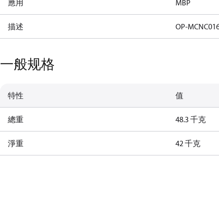
應用
MBP
描述
OP-MCNC01
一般规格
特性
值
總重
48.3 千克
淨重
42 千克