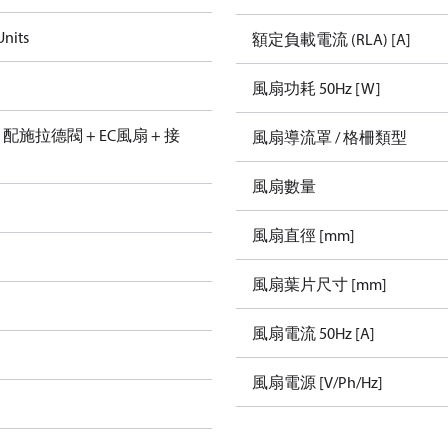
nits
額定負載電流 (RLA) [A]
風扇功耗 50Hz [W]
yma 配施拉德閥 + EC風扇 + 接
風扇導流罩 / 格柵類型
風扇數量
風扇直徑 [mm]
風扇葉片尺寸 [mm]
風扇電流 50Hz [A]
風扇電源 [V/Ph/Hz]