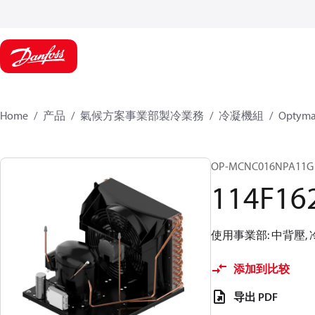
Home
产品
氣候方案事業部製冷業務
冷凝機組
Optym
OP-MCNC016NPA11G
114F16
使用事業部: 中背壓, 冷媒:
添加到比较
导出 PDF