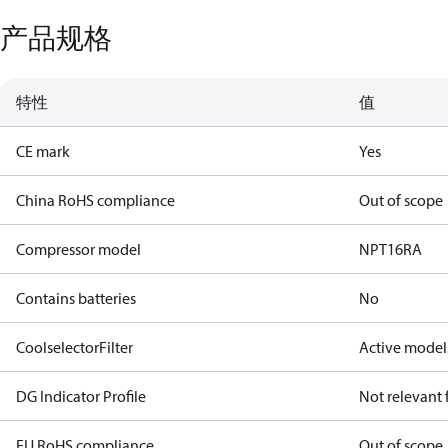
产品规格
特性
值
CE mark
Yes
China RoHS compliance
Out of scope
Compressor model
NPT16RA
Contains batteries
No
CoolselectorFilter
Active model
DG Indicator Profile
Not relevant
EU RoHS compliance
Out of scope