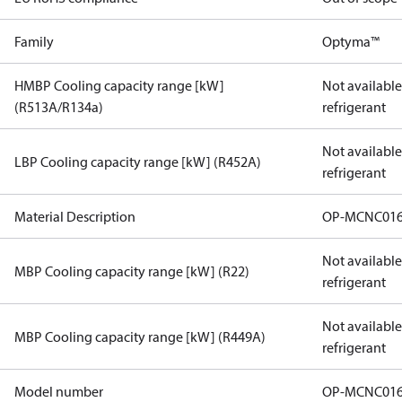
Family
Optyma™
HMBP Cooling capacity range [kW]
Not available 
(R513A/R134a)
refrigerant
Not available 
LBP Cooling capacity range [kW] (R452A)
refrigerant
Material Description
OP-MCNC01
Not available 
MBP Cooling capacity range [kW] (R22)
refrigerant
Not available 
MBP Cooling capacity range [kW] (R449A)
refrigerant
Model number
OP-MCNC01