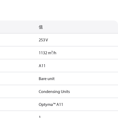
值
253 V
1132 m³/h
A11
Bare unit
Condensing Units
Optyma™ A11
1