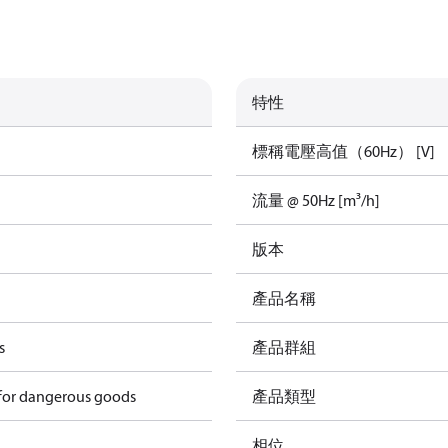
特性
標稱電壓高值（60Hz） [V]
流量 @ 50Hz [m³/h]
版本
產品名稱
s
產品群組
 for dangerous goods
產品類型
相位