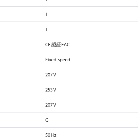
1
1
CE 認証
EAC
Fixed-speed
207 V
253 V
207 V
G
50 Hz