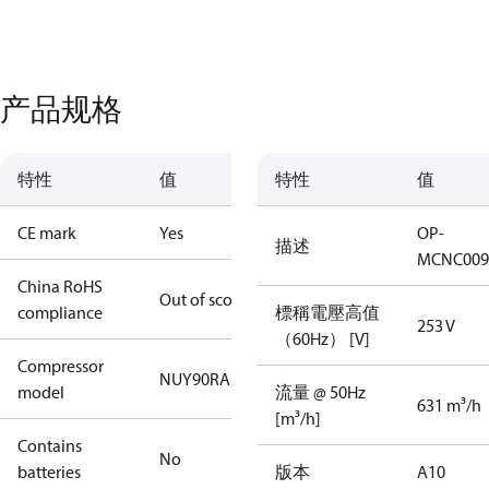
产品规格
特性
值
特性
值
CE mark
Yes
OP-
描述
MCNC009
China RoHS
Out of scope
compliance
標稱電壓高值
253 V
（60Hz） [V]
Compressor
NUY90RAb
model
流量 @ 50Hz
631 m³/h
[m³/h]
Contains
No
batteries
版本
A10