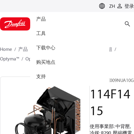
LANGUAGE
ZH
登录
产品
工具
下载中心
Home
产品
氣候方案事業部製冷業務
冷凝機組
Optyma™
Optyma™
114F1415
购买地点
支持
OP-MCNC009NUA10G
114F14
15
使用事業部: 中背壓,
冷媒: R290, 壓縮機電