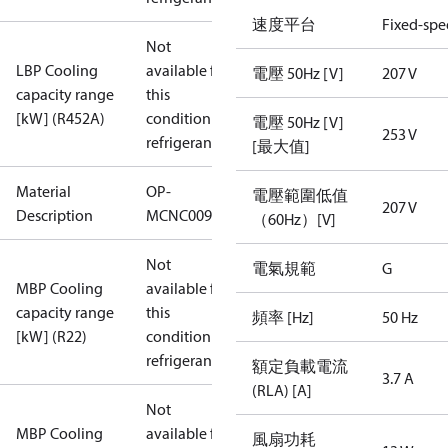
速度平台
Fixed-sp
Not
LBP Cooling
available for
電壓 50Hz [V]
207 V
capacity range
this
[kW] (R452A)
condition /
電壓 50Hz [V]
253 V
refrigerant
[最大值]
Material
OP-
電壓範圍低值
207 V
Description
MCNC009NYA10G
（60Hz）[V]
Not
電氣規範
G
MBP Cooling
available for
capacity range
this
頻率 [Hz]
50 Hz
[kW] (R22)
condition /
refrigerant
額定負載電流
3.7 A
(RLA) [A]
Not
MBP Cooling
available for
風扇功耗