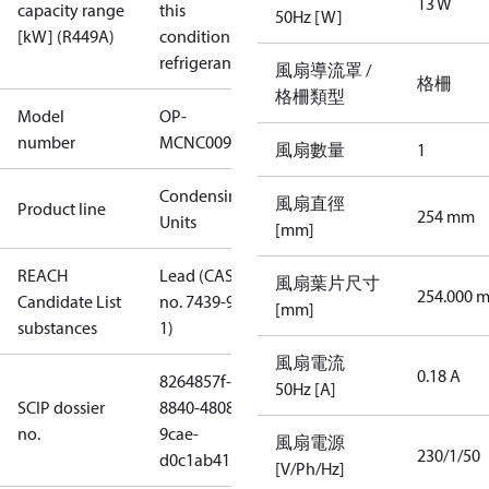
13 W
capacity range
this
50Hz [W]
[kW] (R449A)
condition /
refrigerant
風扇導流罩 /
格柵
格柵類型
Model
OP-
number
MCNC009NUA10G
風扇數量
1
Condensing
風扇直徑
Product line
254 mm
Units
[mm]
REACH
Lead (CAS
風扇葉片尺寸
254.000 
Candidate List
no. 7439-92-
[mm]
substances
1)
風扇電流
0.18 A
8264857f-
50Hz [A]
SCIP dossier
8840-4808-
no.
9cae-
風扇電源
230/1/50
d0c1ab415ef5
[V/Ph/Hz]