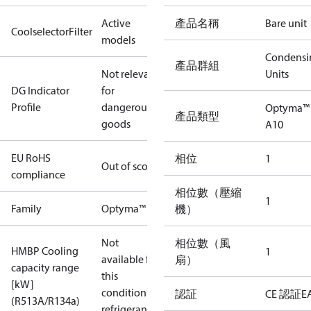
Active
產品名稱
Bare unit
CoolselectorFilter
models
Condensi
產品群組
Not relevant
Units
DG Indicator
for
Profile
dangerous
Optyma™
產品類型
goods
A10
EU RoHS
相位
1
Out of scope
compliance
相位數（壓縮
1
Family
Optyma™
機）
Not
相位數（風
HMBP Cooling
1
available for
扇）
capacity range
this
[kW]
condition /
認証
CE 認証
E
(R513A/R134a)
refrigerant