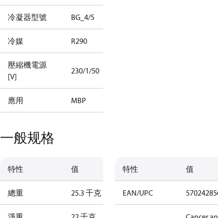
冷凝器型號
BG_4/5
冷媒
R290
壓縮機電源
230/1/50
[V]
應用
MBP
一般规格
特性
值
特性
值
總重
25.3 千克
EAN/UPC
57024285
淨重
22 千克
Cancer a