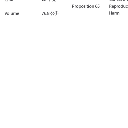
Proposition 65
Reproduc
Harm
Volume
76.8 公升