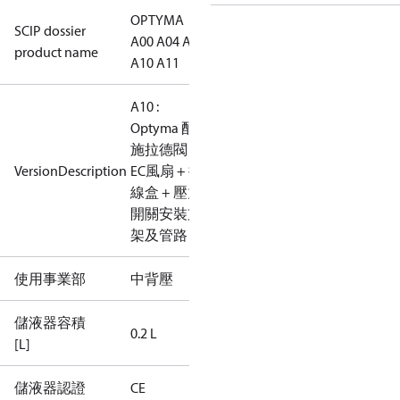
OPTYMA
SCIP dossier
A00 A04 A09
product name
A10 A11
A10 :
Optyma 配
施拉德閥 +
VersionDescription
EC風扇 + 接
線盒 + 壓力
開關安裝支
架及管路
使用事業部
中背壓
儲液器容積
0.2 L
[L]
儲液器認證
CE