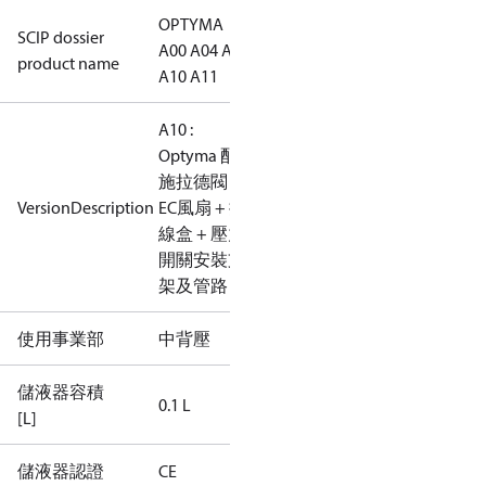
OPTYMA
SCIP dossier
A00 A04 A09
product name
A10 A11
A10 :
Optyma 配
施拉德閥 +
VersionDescription
EC風扇 + 接
線盒 + 壓力
開關安裝支
架及管路
使用事業部
中背壓
儲液器容積
0.1 L
[L]
儲液器認證
CE