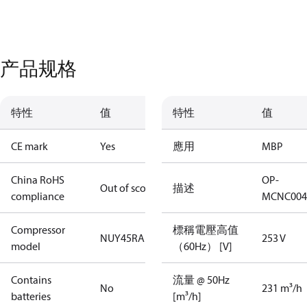
产品规格
特性
值
特性
值
CE mark
Yes
應用
MBP
China RoHS
OP-
Out of scope
描述
compliance
MCNC004
Compressor
標稱電壓高值
NUY45RAb
253 V
model
（60Hz） [V]
Contains
流量 @ 50Hz
No
231 m³/h
batteries
[m³/h]