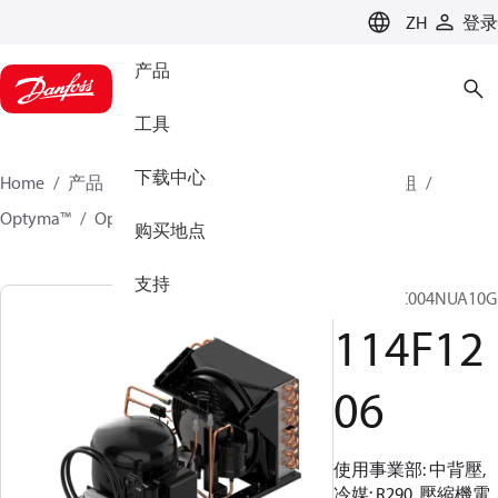
LANGUAGE
ZH
登录
产品
工具
下载中心
Home
产品
氣候方案事業部製冷業務
冷凝機組
Optyma™
Optyma™
114F1206
购买地点
支持
OP-MCNC004NUA10G
114F12
06
使用事業部: 中背壓,
冷媒: R290, 壓縮機電