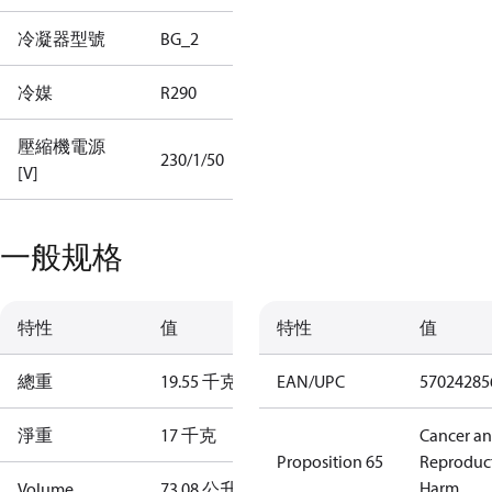
冷凝器型號
BG_2
冷媒
R290
壓縮機電源
230/1/50
[V]
一般规格
特性
值
特性
值
總重
19.55 千克
EAN/UPC
57024285
淨重
17 千克
Cancer a
Proposition 65
Reproduc
Harm
Volume
73.08 公升