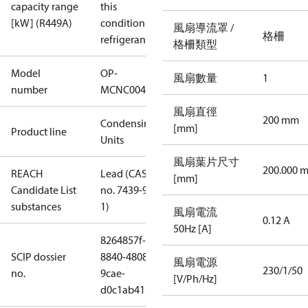
capacity range
this
[kW] (R449A)
condition /
風扇導流罩 /
格柵
refrigerant
格柵類型
Model
OP-
風扇數量
1
number
MCNC004NUA10G
風扇直徑
200 mm
Condensing
[mm]
Product line
Units
風扇葉片尺寸
200.000 
REACH
Lead (CAS
[mm]
Candidate List
no. 7439-92-
substances
1)
風扇電流
0.12 A
50Hz [A]
8264857f-
SCIP dossier
8840-4808-
風扇電源
230/1/50
no.
9cae-
[V/Ph/Hz]
d0c1ab415ef5