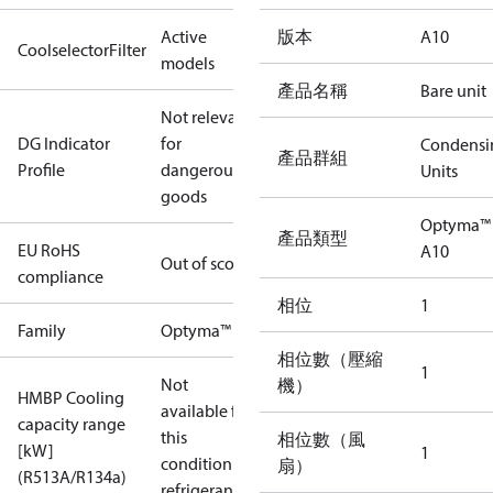
Active
版本
A10
CoolselectorFilter
models
產品名稱
Bare unit
Not relevant
DG Indicator
for
Condensi
產品群組
Profile
dangerous
Units
goods
Optyma™
產品類型
EU RoHS
A10
Out of scope
compliance
相位
1
Family
Optyma™
相位數（壓縮
1
Not
機）
HMBP Cooling
available for
capacity range
this
相位數（風
[kW]
1
condition /
扇）
(R513A/R134a)
refrigerant