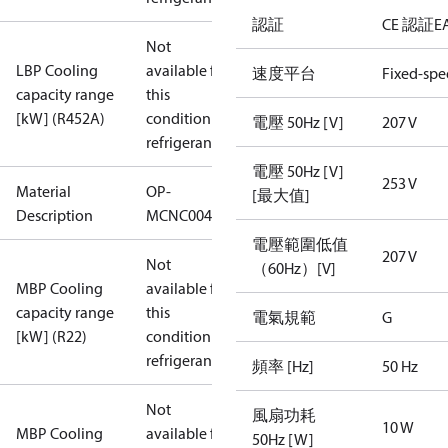
認証
CE 認証
E
Not
LBP Cooling
available for
速度平台
Fixed-sp
capacity range
this
[kW] (R452A)
condition /
電壓 50Hz [V]
207 V
refrigerant
電壓 50Hz [V]
253 V
Material
OP-
[最大值]
Description
MCNC004NYA10G
電壓範圍低值
207 V
Not
（60Hz）[V]
MBP Cooling
available for
capacity range
this
電氣規範
G
[kW] (R22)
condition /
refrigerant
頻率 [Hz]
50 Hz
Not
風扇功耗
10 W
MBP Cooling
available for
50Hz [W]