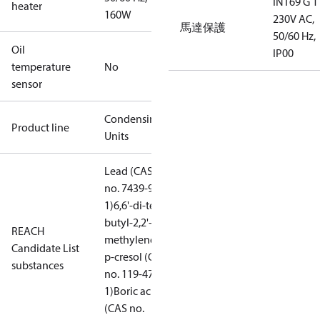
INT69 G 1
heater
160W
230V AC,
馬達保護
50/60 Hz,
Oil
IP00
temperature
No
sensor
Condensing
Product line
Units
Lead (CAS
no. 7439-92-
1)
6,6'-di-tert-
butyl-2,2'-
REACH
methylenedi-
Candidate List
p-cresol (CAS
substances
no. 119-47-
1)
Boric acid
(CAS no.