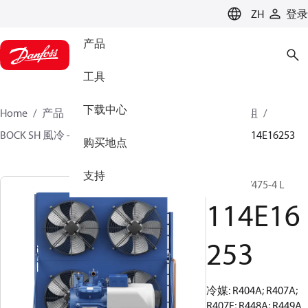
LANGUAGE
ZH
登录
产品
工具
下载中心
Home
产品
氣候方案事業部製冷業務
冷凝機組
BOCK SH 風冷 - 單段
BOCK semi hermetic SHA-L
114E16253
购买地点
支持
SHAX44e/475-4 L
114E16
253
冷媒: R404A; R407A;
R407F; R448A; R449A,