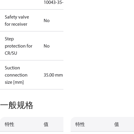
10043-35-3)
Safety valve
No
for receiver
Step
protection for
No
CR/SU
Suction
connection
35.00 mm
size [mm]
一般规格
特性
值
特性
值