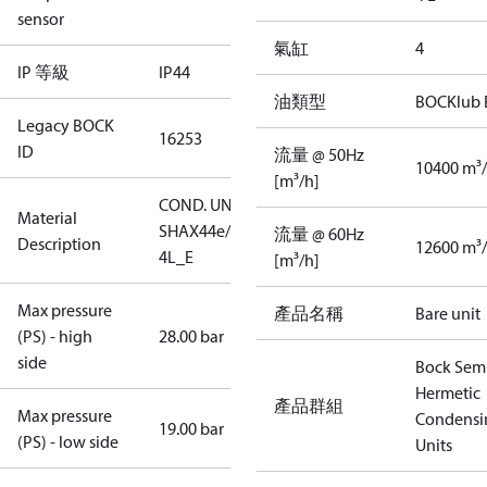
sensor
氣缸
4
IP 等級
IP44
油類型
BOCKlub 
Legacy BOCK
16253
ID
流量 @ 50Hz
10400 m³
[m³/h]
COND. UNIT
Material
SHAX44e/475-
流量 @ 60Hz
Description
12600 m³
4L_E
[m³/h]
Max pressure
產品名稱
Bare unit
(PS) - high
28.00 bar
side
Bock Sem
Hermetic
產品群組
Max pressure
Condensi
19.00 bar
(PS) - low side
Units