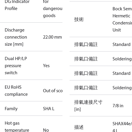
DG Indicator
for
Profile
dangerous
Bock Sem
goods
Hermetic
技術
Condensi
Discharge
Unit
connection
22.00 mm
size [mm]
排氣口備註
Standard
Dual HP/LP
排氣口備註
Soldering
pressure
Yes
switch
排氣口備註
Standard
EU RoHS
排氣口備註
Soldering
Out of scope
compliance
排氣連接尺寸
7/8 in
Family
SHA L
[in]
Hot gas
SHAX44e/
描述
temperature
No
4 L