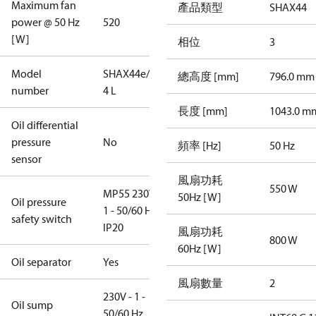
Maximum fan
產品類型
SHAX44
power @ 50 Hz
520
[W]
相位
3
Model
SHAX44e/475-
總高度 [mm]
796.0 mm
number
4 L
長度 [mm]
1043.0 m
Oil differential
pressure
No
頻率 [Hz]
50 Hz
sensor
風扇功耗
550 W
MP55 230V -
50Hz [W]
Oil pressure
1 - 50/60 Hz,
safety switch
IP20
風扇功耗
800 W
60Hz [W]
Oil separator
Yes
風扇數量
2
230V - 1 -
Oil sump
50/60 Hz,