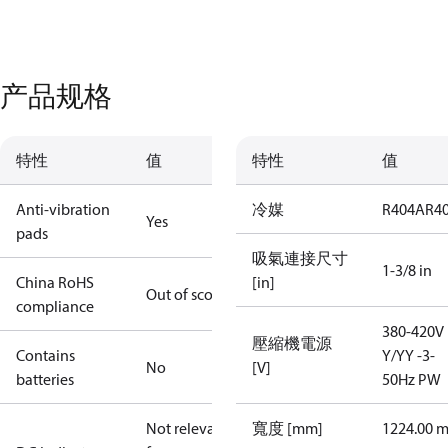
产品规格
特性
值
特性
值
Anti-vibration
冷媒
R404A
R4
Yes
pads
吸氣連接尺寸
1-3/8 in
China RoHS
[in]
Out of scope
compliance
380-420V
壓縮機電源
Contains
Y/YY -3-
No
[V]
batteries
50Hz PW
Not relevant
寬度 [mm]
1224.00 