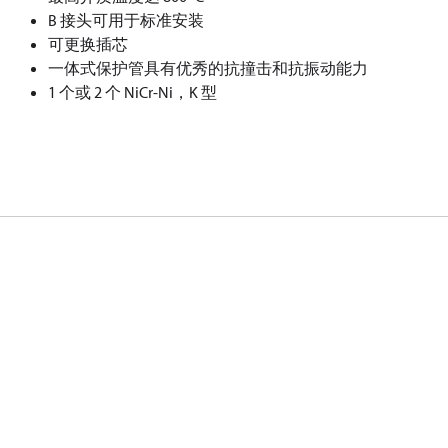
B 接头可用于标准安装
可更换插芯
一体式保护管具有优秀的抗撞击和抗振动能力
1 个或 2 个 NiCr-Ni，K 型