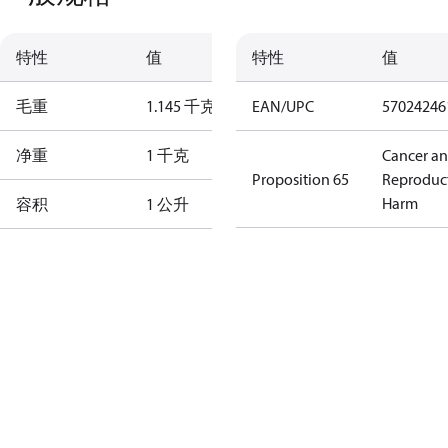
特性
值
特性
值
毛重
1.145 千克
EAN/UPC
57024246
净重
1 千克
Cancer a
Proposition 65
Reproduc
Harm
容积
1 公升