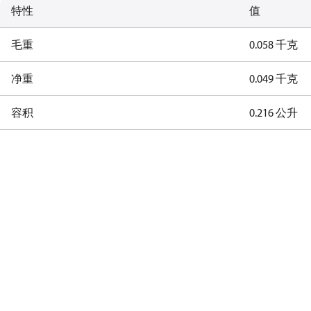
特性
值
毛重
0.058 千克
净重
0.049 千克
容积
0.216 公升