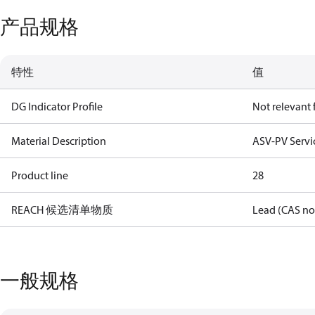
产品规格
特性
值
DG Indicator Profile
Not relevant
Material Description
ASV-PV Servi
Product line
28
REACH 候选清单物质
Lead (CAS no
一般规格