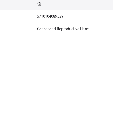
值
5710104089539
Cancer and Reproductive Harm