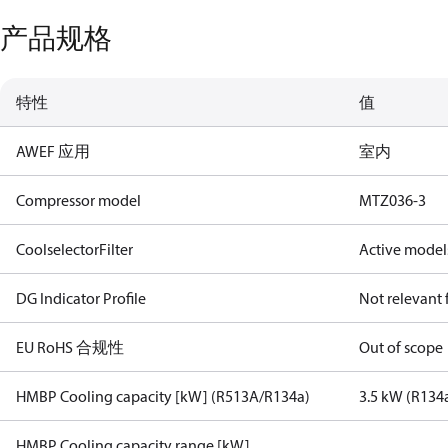
产品规格
特性
值
AWEF 应用
室内
Compressor model
MTZ036-3
CoolselectorFilter
Active model
DG Indicator Profile
Not relevant
EU RoHS 合规性
Out of scope
HMBP Cooling capacity [kW] (R513A/R134a)
3.5 kW (R134
HMBP Cooling capacity range [kW]