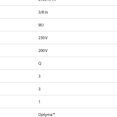
3/8 in
WJ
230 V
200 V
Q
3
3
1
Optyma™