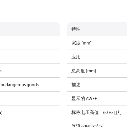
特性
宽度 [mm]
应用
s
总高度 [mm]
 for dangerous goods
描述
显示的 AWEF
a)
标称电压高值，60 Hz [伏]
气流 60Hz [m³/h]