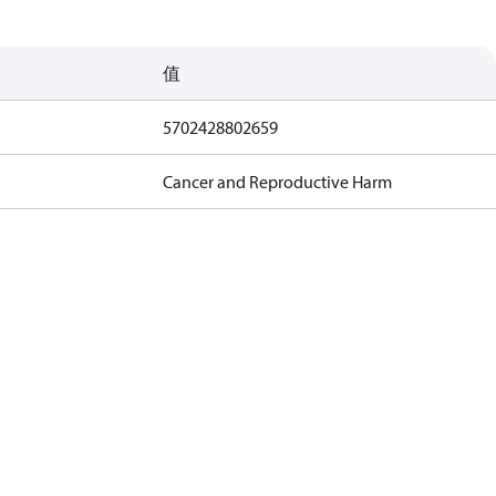
值
5702428802659
Cancer and Reproductive Harm