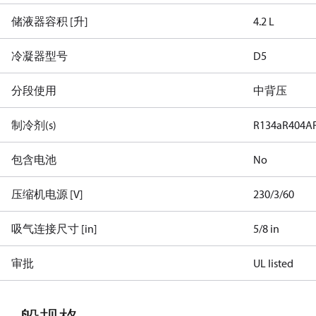
储液器容积 [升]
4.2 L
冷凝器型号
D5
分段使用
中背压
制冷剂(s)
R134a
R404A
包含电池
No
压缩机电源 [V]
230/3/60
吸气连接尺寸 [in]
5/8 in
审批
UL listed