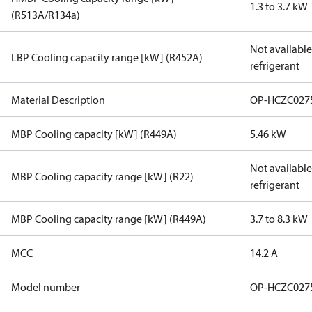
1.3 to 3.7 kW
(R513A/R134a)
Not available 
LBP Cooling capacity range [kW] (R452A)
refrigerant
Material Description
OP-HCZC027
MBP Cooling capacity [kW] (R449A)
5.46 kW
Not available 
MBP Cooling capacity range [kW] (R22)
refrigerant
MBP Cooling capacity range [kW] (R449A)
3.7 to 8.3 kW
MCC
14.2 A
Model number
OP-HCZC027