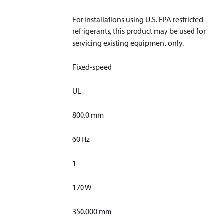
For installations using U.S. EPA restricted
refrigerants, this product may be used for
servicing existing equipment only.
Fixed-speed
UL
800.0 mm
60 Hz
1
170 W
350.000 mm