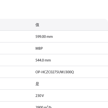
值
599.00 mm
MBP
544.0 mm
OP-HCZC0275UWJ300Q
是
230 V
2900 m³/h