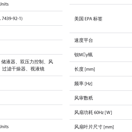
nits
. 7439-92-1)
美国 EPA 标签
速度平台
钡Μу蝋
气箱、储液器、双压力控制、风
、过滤干燥器、视液镜
长度 [mm]
频率 [Hz]
风审数秖
风扇功耗 60Hz [W]
nits
风扇叶片尺寸 [mm]