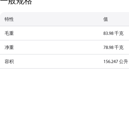
一般规格
特性
值
毛重
83.98 千克
净重
78.98 千克
容积
156.247 公升