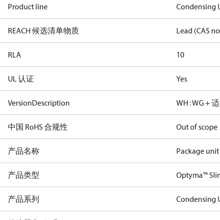
Product line
Condensing U
REACH 候选清单物质
Lead (CAS no
RLA
10
UL 认证
Yes
VersionDescription
WH : WG
中国 RoHS 合规性
Out of scope
产品名称
Package unit
产品类型
Optyma™ Sl
产品系列
Condensing U