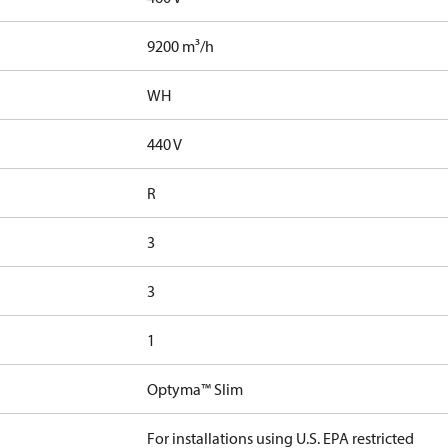
9200 m³/h
WH
440 V
R
3
3
1
Optyma™ Slim
For installations using U.S. EPA restricted