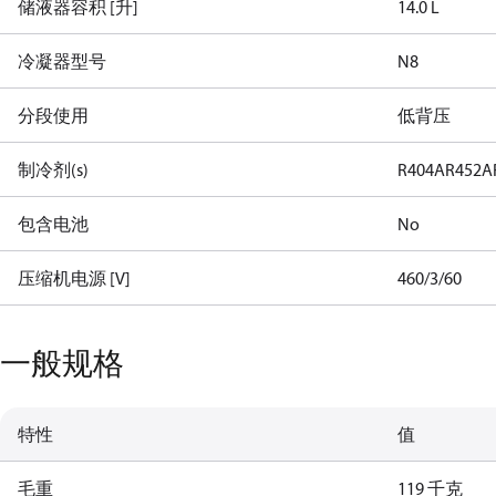
储液器容积 [升]
14.0 L
冷凝器型号
N8
分段使用
低背压
制冷剂(s)
R404A
R452A
包含电池
No
压缩机电源 [V]
460/3/60
一般规格
特性
值
毛重
119 千克