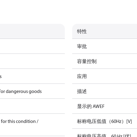
特性
审批
容量控制
s
应用
 for dangerous goods
描述
显示的 AWEF
for this condition /
标称电压低值（60Hz）[V]
标称电压高值，60 Hz [伏]