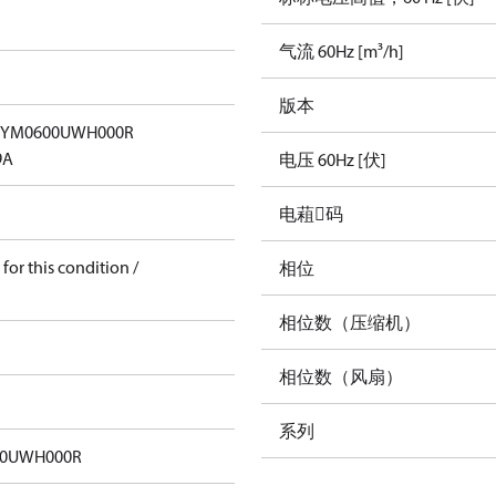
气流 60Hz [m³/h]
版本
RYM0600UWH000R
9A
电压 60Hz [伏]
电蒩码
for this condition /
相位
相位数（压缩机）
相位数（风扇）
系列
00UWH000R