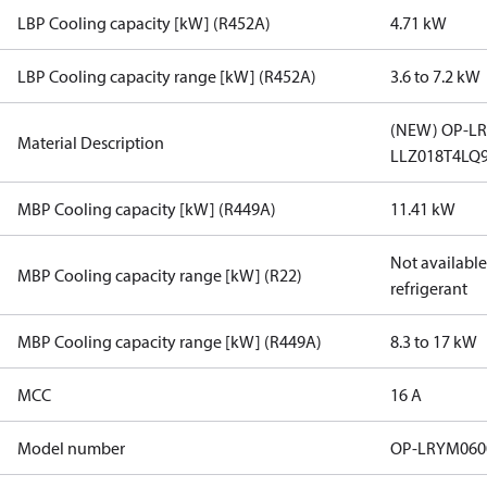
LBP Cooling capacity [kW] (R452A)
4.71 kW
LBP Cooling capacity range [kW] (R452A)
3.6 to 7.2 kW
(NEW) OP-L
Material Description
LLZ018T4LQ
MBP Cooling capacity [kW] (R449A)
11.41 kW
Not available 
MBP Cooling capacity range [kW] (R22)
refrigerant
MBP Cooling capacity range [kW] (R449A)
8.3 to 17 kW
MCC
16 A
Model number
OP-LRYM06