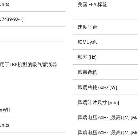
nits
美国 EPA 标签
. 7439-92-1)
速度平台
钡Μу蝋
频率 [Hz]
 + 适用于LBP机型的吸气蓄液器
风审数秖
风扇功耗 60Hz [W]
风扇叶片尺寸 [mm]
im WH
风扇电压 60Hz (最高) [V] [Ma
nits
风扇电压 60Hz (最高) [V] [Mi