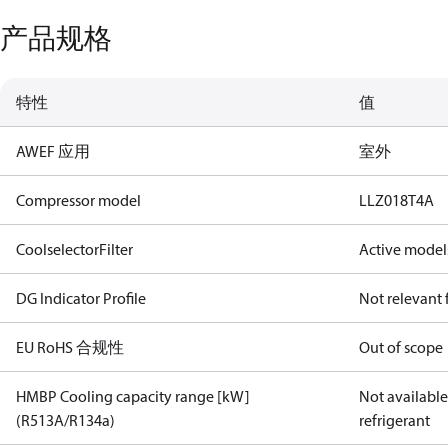
产品规格
特性
值
AWEF 应用
室外
Compressor model
LLZ018T4A
CoolselectorFilter
Active model
DG Indicator Profile
Not relevant
EU RoHS 合规性
Out of scope
HMBP Cooling capacity range [kW]
Not available 
(R513A/R134a)
refrigerant