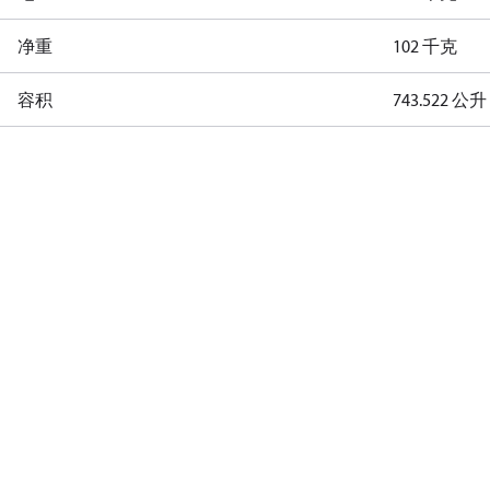
净重
102 千克
容积
743.522 公升