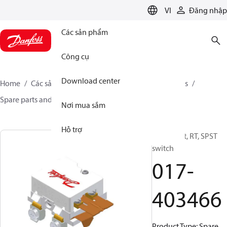
LANGUAGE
VI
Đăng nhập
Các sản phẩm
Công cụ
Download center
Home
Các sản phẩm
Sensing solutions
Switches
Spare parts and accessories for Switches
017-403466
Nơi mua sắm
Hỗ trợ
Spare part, RT, SPST
switch
017-
403466
Product Type: Spare