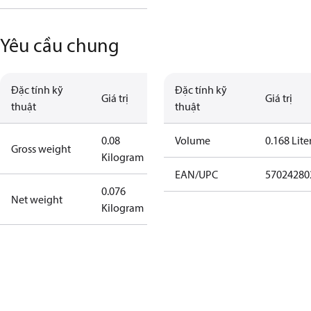
Yêu cầu chung
Đặc tính kỹ
Đặc tính kỹ
Giá trị
Giá trị
thuật
thuật
0.08
Volume
0.168 Lite
Gross weight
Kilogram
EAN/UPC
57024280
0.076
Net weight
Kilogram