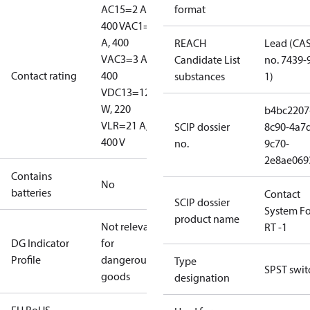
AC15=2 A,
format
400 V
AC1=10
A, 400
REACH
Lead (CA
V
AC3=3 A,
Candidate List
no. 7439-
Contact rating
400
substances
1)
V
DC13=12
W, 220
b4bc2207
V
LR=21 A,
SCIP dossier
8c90-4a7
400 V
no.
9c70-
2e8ae069
Contains
No
batteries
Contact
SCIP dossier
System Fo
product name
Not relevant
RT -1
DG Indicator
for
Profile
dangerous
Type
SPST swit
goods
designation