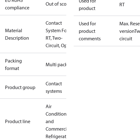
EU RoHS
Used for
Out of scope
RT
compliance
product
Contact
Used for
Max. Rese
Material
System For
product
version
T
Description
RT, Two-
comments
circuit
Circuit, Open
Packing
Multi pack
format
Contact
Product group
systems
Air
Conditioning
Product line
and
Commercial
Refrigeration