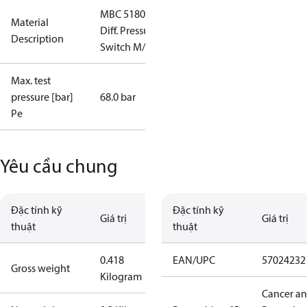
MBC 5180
Material
Diff. Pressure
Description
Switch M/10
Max. test
pressure [bar]
68.0 bar
Pe
Yêu cầu chung
Đặc tính kỹ
Đặc tính kỹ
Giá trị
Giá trị
thuật
thuật
0.418
EAN/UPC
57024232
Gross weight
Kilogram
Cancer a