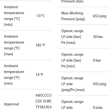
Pressure [bar]
Ambient
temperature
Max. Working
-10 °C
653 psig
range [°C]
Pressure [psig]
[min]
Operat. range
Ambient
LP side [bar]
30 bar
temperature
Pe [max]
185 °F
range [°F]
[max]
Operat. range
LP side [bar]
0 bar
Ambient
Pe [min]
temperature
14 °F
range [°F]
Operat. range
[min]
LP side
435 psig
[psig]Pe [max]
ABS
CCC
CCS
CE
EAC
GL
KRS
LLC
CDC EURO-
Operat. range
Approval
TYSK
LR
LVD
NKK
RINA
RoHS
RoHS
LP side
0 psig