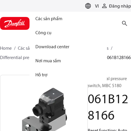
LANGUAGE
VI
Đăng nhập
Các sản phẩm
Công cụ
Download center
Home
Các sản phẩm
Sensing solutions
Switches
Differential pressure switches
MBC 5080 and 5180
061B128166
Nơi mua sắm
Hỗ trợ
Differential pressure
switch, MBC 5180
061B12
8166
Reset function: Auto,