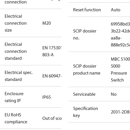
connection
Reset function
Auto
Electrical
connection
M20
69958bd3
size
SCIP dossier
3b22-42d
no.
aa8a-
Electrical
888e92c5
EN 175301-
connection
803-A
standard
MBC 5100
SCIP dossier
5000
Electrical spec.
product name
Pressure
EN 60947-5
standard
Switch
Enclosure
Serviceable
No
IP65
rating IP
Specification
2031-2DB
EU RoHS
key
Out of scope
compliance