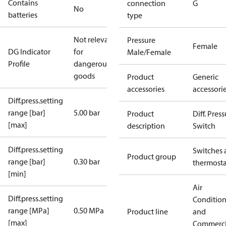
Contains
connection
G
No
batteries
type
Not relevant
Pressure
Female
DG Indicator
for
Male/Female
Profile
dangerous
goods
Product
Generic
accessories
accessori
Diff.press.setting
range [bar]
5.00 bar
Product
Diff. Pres
[max]
description
Switch
Diff.press.setting
Switches 
Product group
range [bar]
0.30 bar
thermosta
[min]
Air
Diff.press.setting
Conditio
range [MPa]
0.50 MPa
Product line
and
[max]
Commerci