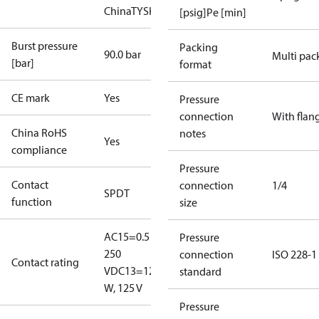
China
TYSK
[psig]Pe [min]
Burst pressure
Packing
90.0 bar
Multi pac
[bar]
format
CE mark
Yes
Pressure
connection
With flan
China RoHS
notes
Yes
compliance
Pressure
Contact
connection
1/4
SPDT
function
size
AC15=0.5 A,
Pressure
250
connection
ISO 228-1
Contact rating
V
DC13=12
standard
W, 125 V
Pressure