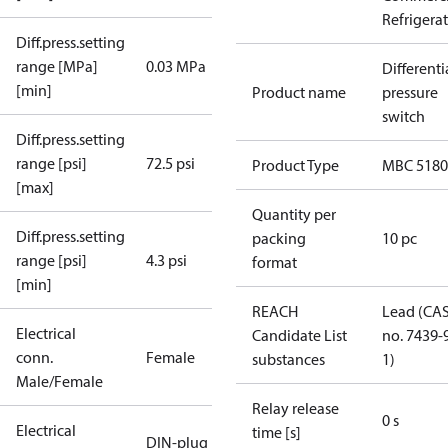
Refrigera
Diff.press.setting
range [MPa]
0.03 MPa
Differenti
[min]
Product name
pressure
switch
Diff.press.setting
range [psi]
72.5 psi
Product Type
MBC 5180
[max]
Quantity per
Diff.press.setting
packing
10 pc
range [psi]
4.3 psi
format
[min]
REACH
Lead (CA
Electrical
Candidate List
no. 7439-
conn.
Female
substances
1)
Male/Female
Relay release
0 s
Electrical
time [s]
DIN-plug