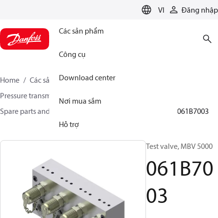
LANGUAGE
VI
Đăng nhập
Các sản phẩm
Công cụ
Download center
Home
Các sản phẩm
Sensing solutions
Pressure transmitters and accessories
Nơi mua sắm
Spare parts and accessories for Pressure transmitters
061B7003
Hỗ trợ
Test valve, MBV 5000
061B70
03