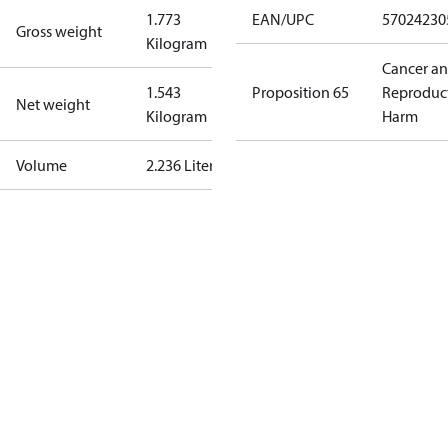
1.773
EAN/UPC
57024230
Gross weight
Kilogram
Cancer a
1.543
Proposition 65
Reproduc
Net weight
Kilogram
Harm
Volume
2.236 Liter