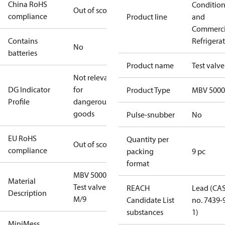
China RoHS
Conditio
Out of scope
compliance
Product line
and
Commerci
Contains
Refrigera
No
batteries
Product name
Test valve
Not relevant
DG Indicator
for
Product Type
MBV 5000
Profile
dangerous
goods
Pulse-snubber
No
EU RoHS
Quantity per
Out of scope
compliance
packing
9 pc
format
MBV 5000
Material
Test valve
REACH
Lead (CA
Description
M/9
Candidate List
no. 7439-
substances
1)
MiniMess