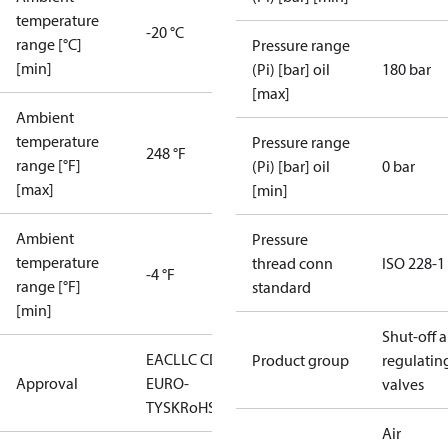
temperature
-20 °C
range [°C]
Pressure range
[min]
(Pi) [bar] oil
180 bar
[max]
Ambient
temperature
Pressure range
248 °F
range [°F]
(Pi) [bar] oil
0 bar
[max]
[min]
Ambient
Pressure
temperature
thread conn
ISO 228-1
-4 °F
range [°F]
standard
[min]
Shut-off 
EAC
LLC CDC
Product group
regulatin
Approval
EURO-
valves
TYSK
RoHS
Air