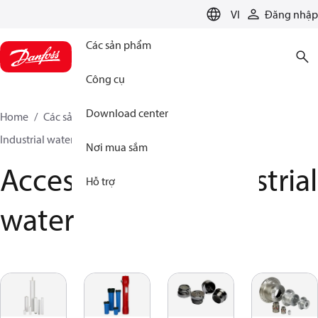
LANGUAGE
VI
Đăng nhập
Các sản phẩm
Công cụ
Download center
Home
Các sản phẩm
High pressure pumps
Industrial water
Accessories for industrial water
Nơi mua sắm
Accessories for industrial
Hỗ trợ
water