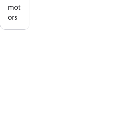
mot
ors