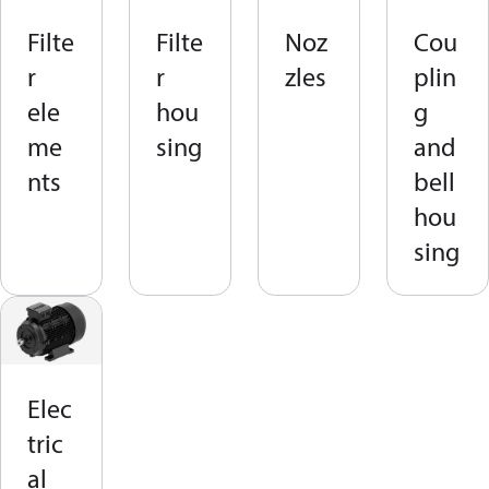
Filte
Filte
Noz
Cou
r
r
zles
plin
ele
hou
g
me
sing
and
nts
bell
hou
sing
Elec
tric
al