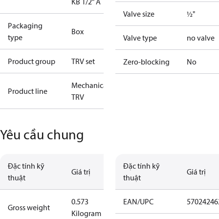
KB 1/2" A
Valve size
½"
Packaging
Box
type
Valve type
no valve
Product group
TRV set
Zero-blocking
No
Mechanical
Product line
TRV
Yêu cầu chung
Đặc tính kỹ
Đặc tính kỹ
Giá trị
Giá trị
thuật
thuật
0.573
EAN/UPC
57024246
Gross weight
Kilogram