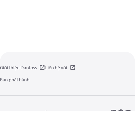
Giới thiệu Danfoss
Liên hệ với
Bản phát hành
Chính sách Riêng tư
Điều kiện vận hành
Giới thiệu chung
Cookie