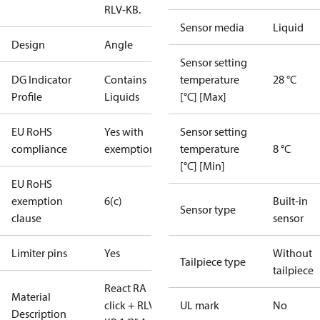
RLV-KB.
Sensor media
Liquid
Design
Angle
Sensor setting
DG Indicator
Contains
temperature
28 °C
Profile
Liquids
[°C] [Max]
EU RoHS
Yes with
Sensor setting
compliance
exemptions
temperature
8 °C
[°C] [Min]
EU RoHS
exemption
6(c)
Built-in
Sensor type
clause
sensor
Limiter pins
Yes
Without
Tailpiece type
tailpiece
React RA
Material
click + RLV-
UL mark
No
Description