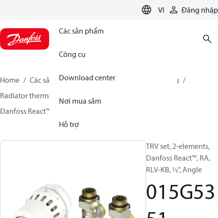
LANGUAGE
VI
Đăng nhập
Các sản phẩm
Công cụ
Download center
Home
Các sản phẩm
Climate Solutions for heating
Radiator thermostats
TRV sets
Sets with H-piece
Nơi mua sắm
Danfoss React™ + RLV-KB
015G5351
Hỗ trợ
TRV set, 2-elements,
Danfoss React™, RA,
RLV-KB, ½", Angle
015G53