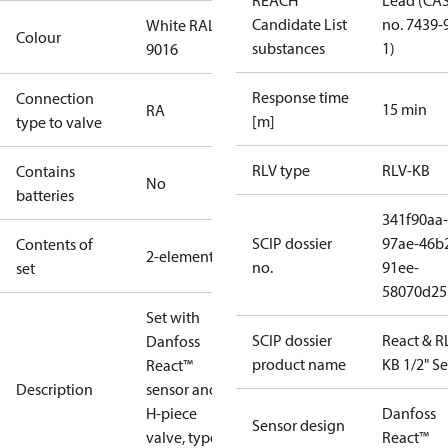
REACH
Lead (CA
Candidate List
no. 7439-
White RAL
Colour
substances
1)
9016
Response time
Connection
15 min
RA
[m]
type to valve
RLV type
RLV-KB
Contains
No
batteries
341f90aa-
SCIP dossier
97ae-46b
Contents of
2-elements
no.
91ee-
set
58070d25
Set with
SCIP dossier
React & R
Danfoss
product name
KB 1/2" Se
React™
Description
sensor and
H-piece
Danfoss
Sensor design
valve, type
React™