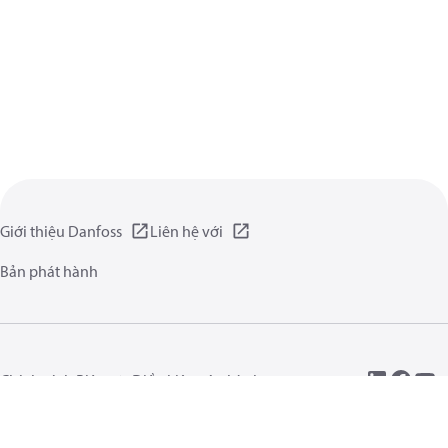
Giới thiệu Danfoss
Liên hệ với
Bản phát hành
Chính sách Riêng tư
Điều kiện vận hành
Giới thiệu chung
Cookie