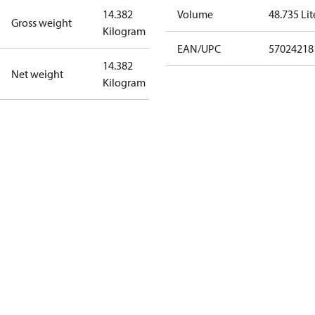
14.382
Volume
48.735 Lit
Gross weight
Kilogram
EAN/UPC
57024218
14.382
Net weight
Kilogram