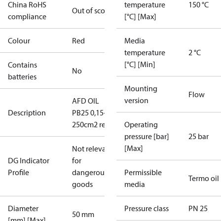
China RoHS
temperature
150 °C
Out of scope
compliance
[°C] [Max]
Colour
Red
Media
temperature
2 °C
[°C] [Min]
Contains
No
batteries
Mounting
Flow
version
AFD OIL
Description
PB25 0,15-1,5
250cm2 red
Operating
pressure [bar]
25 bar
[Max]
Not relevant
DG Indicator
for
Profile
dangerous
Permissible
Termo oil
goods
media
Diameter
Pressure class
PN 25
50 mm
[mm] [Max]