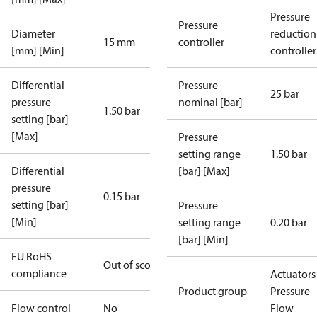
Pressure
Pressure
Diameter
reduction
15 mm
controller
[mm] [Min]
controller
Differential
Pressure
25 bar
pressure
nominal [bar]
1.50 bar
setting [bar]
[Max]
Pressure
setting range
1.50 bar
Differential
[bar] [Max]
pressure
0.15 bar
setting [bar]
Pressure
[Min]
setting range
0.20 bar
[bar] [Min]
EU RoHS
Out of scope
compliance
Actuators 
Product group
Pressure
Flow control
No
Flow