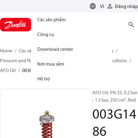
LANGUAGE
VI
Đăng nhập
Các sản phẩm
Công cụ
Download center
Home
Các sản phẩm
Climate Solutions for heating
Pressure and flow controllers
Controllers for oil applications
Nơi mua sắm
AFD Oil
003G1486
Hỗ trợ
AFD Oil, PN 25, 0.2 bar
- 1.5 bar, 250 cm², Red
003G14
86