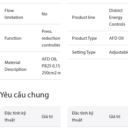
Flow
District
No
limitation
Product line
Energy
Controls
Press.
Function
reduction
Product Type
AFD Oil
controller
Setting Type
Adjustabl
AFD OIL
Material
PB25 0,15-1,5
Description
250cm2 red
Yêu cầu chung
Đặc tính kỹ
Đặc tính kỹ
Giá trị
Giá trị
thuật
thuật