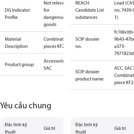
Not relevant
REACH
Lead (CA
DG Indicator
for
Candidate List
no. 7439-
Profile
dangerous
substances
1)
goods
fc16bcbb
Material
Combination
SCIP dossier
9b43-47b
Description
pieces KF2
no.
a373-
7971823d
Accessories -
Product group
SAC
ACC. SAC
SCIP dossier
Combinat
product name
piece KF2
Yêu cầu chung
Đặc tính kỹ
Đặc tính kỹ
Giá trị
Giá trị
thuật
thuật