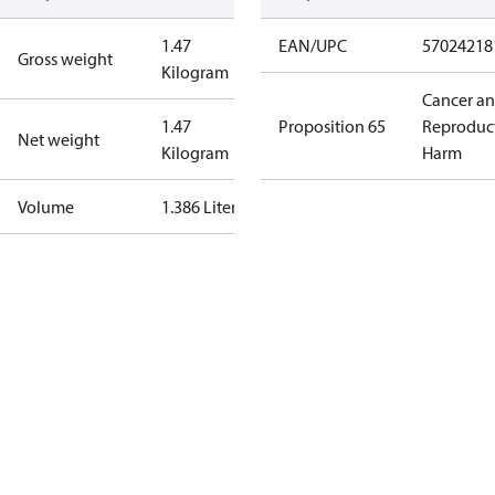
1.47
EAN/UPC
57024218
Gross weight
Kilogram
Cancer a
1.47
Proposition 65
Reproduc
Net weight
Kilogram
Harm
Volume
1.386 Liter