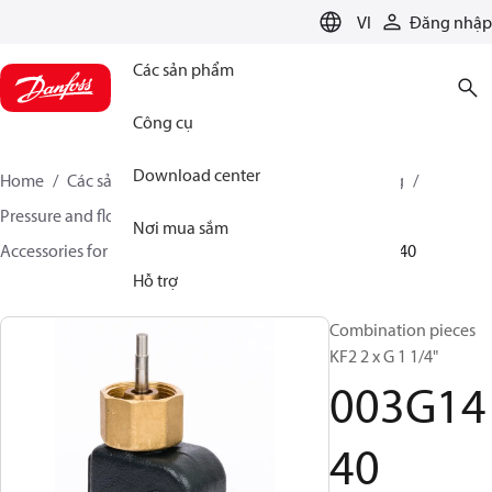
LANGUAGE
VI
Đăng nhập
Các sản phẩm
Công cụ
Download center
Home
Các sản phẩm
Climate Solutions for heating
Pressure and flow controllers
Nơi mua sắm
Accessories for Pressure and flow controllers
003G1440
Hỗ trợ
Combination pieces
KF2 2 x G 1 1/4"
003G14
40