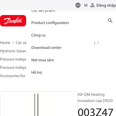
VI
Đăng nhập
Các sản phẩm
Product configurators
Công cụ
Home
Các sản phẩm
Climate Solutions for heating
Download center
Hydronic balancing and control
Pressure independent balancing and control
Nơi mua sắm
Pressure independent control valves (PICV)
Hỗ trợ
Accessories for AB-QM
003Z4732
AB-QM Heating
insulation cap DN20
003Z47