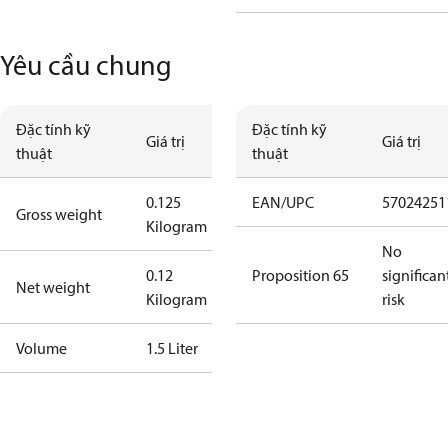
Yêu cầu chung
Đặc tính kỹ
Đặc tính kỹ
Giá trị
Giá trị
thuật
thuật
0.125
EAN/UPC
57024251
Gross weight
Kilogram
No
0.12
Proposition 65
significan
Net weight
Kilogram
risk
Volume
1.5 Liter