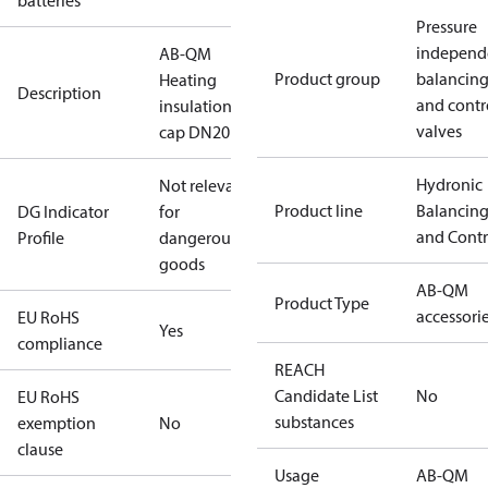
batteries
Pressure
independ
AB-QM
Product group
balancin
Heating
Description
and contr
insulation
valves
cap DN20
Hydronic
Not relevant
Product line
Balancin
DG Indicator
for
and Contr
Profile
dangerous
goods
AB-QM
Product Type
accessori
EU RoHS
Yes
compliance
REACH
Candidate List
No
EU RoHS
substances
exemption
No
clause
Usage
AB-QM