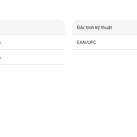
Đặc tính kỹ thuật
m
EAN/UPC
m