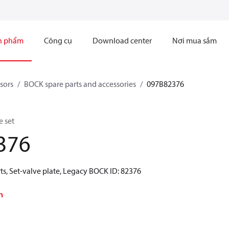
n phẩm
Công cụ
Download center
Nơi mua sắm
sors
BOCK spare parts and accessories
097B82376
e set
376
ts, Set-valve plate, Legacy BOCK ID: 82376
h