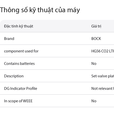
Thông số kỹ thuật của máy
Đặc tính kỹ thuật
Giá trị
Brand
BOCK
component used for
HG56 CO2 LT
Contains batteries
No
Description
Set-valve pla
DG Indicator Profile
Not relevant
In scope of WEEE
No