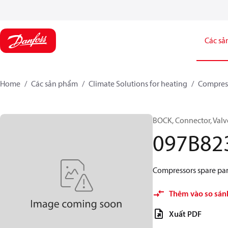
Các sả
Home
Các sản phẩm
Climate Solutions for heating
Compres
BOCK, Connector, Valv
097B82
Compressors spare par
Thêm vào so sán
Xuất PDF