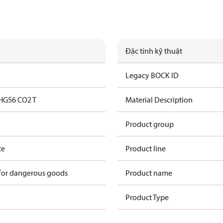
Đặc tính kỹ thuật
Legacy BOCK ID
HG56 CO2 T
Material Description
Product group
te
Product line
 for dangerous goods
Product name
Product Type