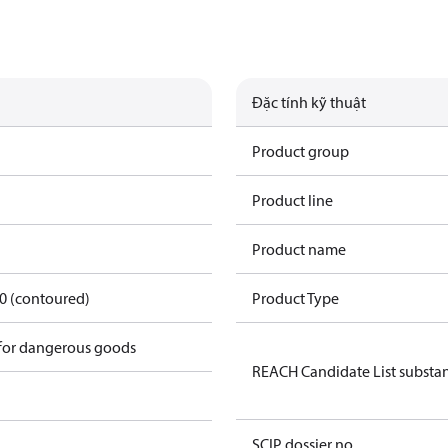
Đặc tính kỹ thuật
Product group
Product line
Product name
50 (contoured)
Product Type
 for dangerous goods
REACH Candidate List substa
SCIP dossier no.