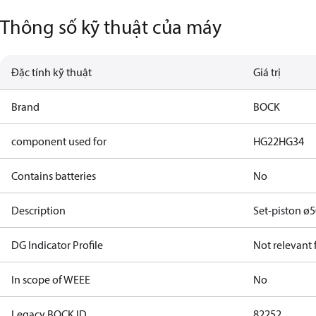
Thông số kỹ thuật của máy
Đặc tính kỹ thuật
Giá trị
Brand
BOCK
component used for
HG22
HG34
Contains batteries
No
Description
Set-piston ø
DG Indicator Profile
Not relevant
In scope of WEEE
No
Legacy BOCK ID
82252