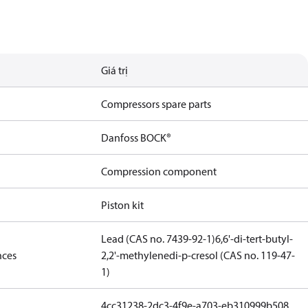
Giá trị
Compressors spare parts
Danfoss BOCK®
Compression component
Piston kit
Lead (CAS no. 7439-92-1)
6,6'-di-tert-butyl-
nces
2,2'-methylenedi-p-cresol (CAS no. 119-47-
1)
4cc31238-2dc3-4f9e-a703-eb310999b508