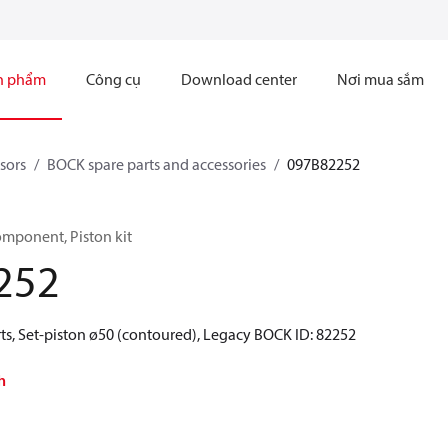
n phẩm
Công cụ
Download center
Nơi mua sắm
sors
BOCK spare parts and accessories
097B82252
mponent, Piston kit
252
ts, Set-piston ø50 (contoured), Legacy BOCK ID: 82252
h