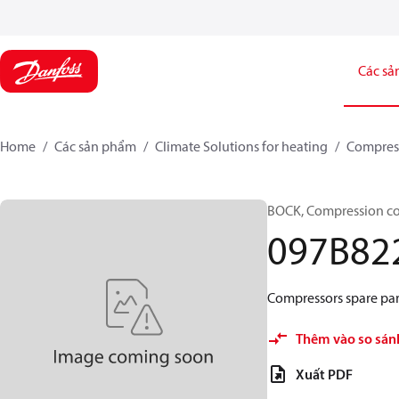
Các sả
Home
Các sản phẩm
Climate Solutions for heating
Compres
BOCK, Compression co
097B82
Compressors spare par
Thêm vào so sán
Xuất PDF