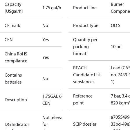
Capacity
Burner
1.75 gal/h
Product line
[USgal/h]
Compone
CE mark
No
Product Type
OD S
CEN
Yes
Quantity per
packing
10 pc
format
China RoHS
Yes
compliance
REACH
Lead (CA
Candidate List
no. 7439-
Contains
No
substances
1)
batteries
Reference
7 bar, 3.4 
1.75GAL 60S
Description
point
820 kg/m
CEN
a7055499
Not relevant
SCIP dossier
33bd-49e
DG Indicator
for