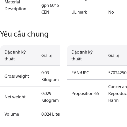
Material
gph 60° S
Description
CEN
UL mark
No
Yêu cầu chung
Đặc tính kỹ
Đặc tính kỹ
Giá trị
Giá trị
thuật
thuật
0.03
EAN/UPC
57024250
Gross weight
Kilogram
Cancer a
0.029
Proposition 65
Reproduc
Net weight
Kilogram
Harm
Volume
0.024 Liter