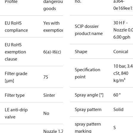
no.
a364-
Profile
dangerous
0e169ee1
goods
30 H F -
EU RoHS
Yes with
SCIP dossier
Nozzle 0.
compliance
exemptions
product name
6.00 gph
EU RoHS
Shape
Conical
exemption
6(a)-I
6(c)
clause
10 bar, 3.4
Specification
cSt, 840
Filter grade
point
75
kg/m³
[µm]
Spray angle [°]
60 °
Filter type
Sinter
Spray pattern
Solid
LE anti-drip
No
valve
spray pattern
S
marking
Nozzle 1.75