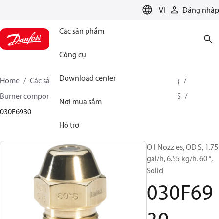
LANGUAGE
VI
Đăng nhập
Các sản phẩm
Công cụ
Download center
Home
Các sản phẩm
Climate Solutions for heating
Burner components
Oil nozzles
OD B / OD H / OD S
Nơi mua sắm
030F6930
Hỗ trợ
Oil Nozzles, OD S, 1.75
gal/h, 6.55 kg/h, 60 °,
Solid
030F69