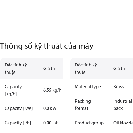
Thông số kỹ thuật của máy
Đặc tính kỹ
Đặc tính kỹ
Giá trị
Giá trị
thuật
thuật
Capacity
Material type
Brass
6.55 kg/h
[kg/h]
Packing
Industrial
Capacity [KW]
0.0 kW
format
pack
Capacity [l/h]
0.00 L/h
Product group
Oil Nozzl