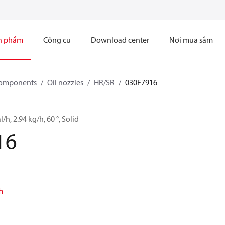
n phẩm
Công cụ
Download center
Nơi mua sắm
components
Oil nozzles
HR/SR
030F7916
l/h, 2.94 kg/h, 60 °, Solid
16
h