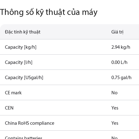
Thông số kỹ thuật của máy
Đặc tính kỹ thuật
Giá trị
Capacity [kg/h]
2.94 kg/h
Capacity [l/h]
0.00 L/h
Capacity [USgal/h]
0.75 gal/h
CE mark
No
CEN
Yes
China RoHS compliance
Yes
Contains batteries
No