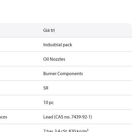
Giá trị
Industrial pack
Oil Nozzles
Burner Components
SR
10 pc
nces
Lead (CAS no. 7439-92-1)
7 bar, 3.4 cSt, 820 kg/m³