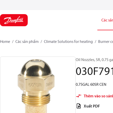
Các sả
Home
Các sản phẩm
Climate Solutions for heating
Burner 
Oil Nozzles, SR, 0.75 ga
030F79
0.75GAL 60SR CEN
Thêm vào so sán
Xuất PDF