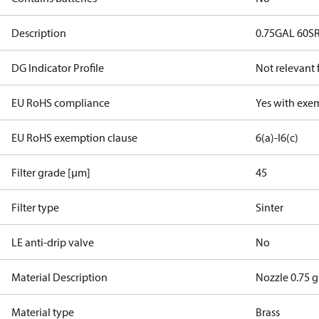
Description
0.75GAL 60S
DG Indicator Profile
Not relevant
EU RoHS compliance
Yes with exe
EU RoHS exemption clause
6(a)-I
6(c)
Filter grade [µm]
45
Filter type
Sinter
LE anti-drip valve
No
Material Description
Nozzle 0.75 g
Material type
Brass