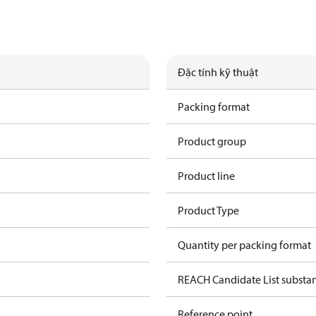
Đặc tính kỹ thuật
Packing format
Product group
Product line
Product Type
Quantity per packing format
REACH Candidate List substa
Reference point