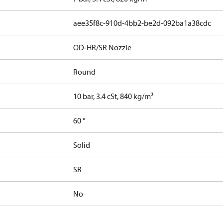
aee35f8c-910d-4bb2-be2d-092ba1a38cdc
OD-HR/SR Nozzle
Round
10 bar, 3.4 cSt, 840 kg/m³
60 °
Solid
SR
No