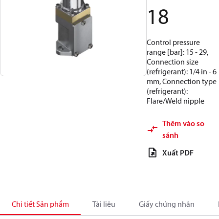
18
Control pressure
range [bar]: 15 - 29,
Connection size
(refrigerant): 1/4 in - 6
mm, Connection type
(refrigerant):
Flare/Weld nipple
Thêm vào so
sánh
Xuất PDF
Chi tiết Sản phẩm
Tài liệu
Giấy chứng nhận