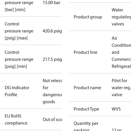
pressure range
15.00 bar
[bar] [min]
Water
Product group
regulatin
Control
valves
pressure range
420.6 psig
[psig] [max]
Air
Conditio
Control
Product line
and
pressure range
217.5 psig
Commerci
[psig] [min]
Refrigera
Not relevant
Pilot for
DG Indicator
for
Product name
water reg.
Profile
dangerous
valve
goods
Product Type
WVS
EU RoHS
Out of scope
compliance
Quantity per
packing
12 pc