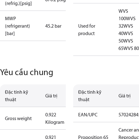
(refrig.)[psig]
WVS
MWP
100
WVS
(refrigerant)
45.2 bar
Used for
32
WVS
[bar]
product
40
WVS
50
WVS
65
WVS 80
Yêu cầu chung
Đặc tính kỹ
Đặc tính kỹ
Giá trị
Giá trị
thuật
thuật
0.922
EAN/UPC
57024284
Gross weight
Kilogram
Cancer a
0.921
Proposition 65
Reproduc