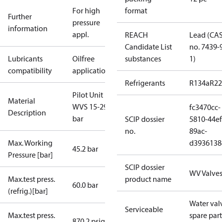
For high
format
Further
pressure
information
appl.
REACH
Lead (CA
Candidate List
no. 7439-
Lubricants
Oilfree
substances
1)
compatibility
applications
Refrigerants
R134a
R22
Pilot Unit For
Material
WVS 15-29
fc3470cc-
Description
bar
SCIP dossier
5810-44ef
no.
89ac-
Max. Working
d3936138
45.2 bar
Pressure [bar]
SCIP dossier
WV Valve
Max.test press.
product name
60.0 bar
(refrig.)[bar]
Water val
Serviceable
Max.test press.
spare part
870.2 psig