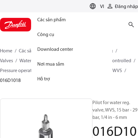
LANGUAGE
VI
Đăng nhập
Các sản phẩm
Công cụ
Download center
Home
Các sản phẩm
Climate Solutions for cooling
Valves
Water valves - thermostatically and pressure controlled
Nơi mua sắm
Pressure operated water valves WVS - parts program
WVS
Hỗ trợ
016D1018
Pilot for water reg.
valve, WVS, 15 bar - 29
bar, 1/4 in - 6 mm
016D10