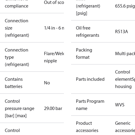
Out of scope
compliance
(refrigerant)
655.6 psig
[psig]
Connection
size
1/4 in - 6 mm
Oil free
R513A
(refrigerant)
refrigerants
Connection
Packing
Flare/Weld
Multi pac
type
format
nipple
(refrigerant)
Control
Contains
Parts included
element
S
No
batteries
housing
Control
Parts Program
WVS
pressure range
29.00 bar
name
[bar] [max]
Product
Generic
Control
accessories
accessori