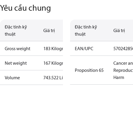
Yêu cầu chung
Đặc tính kỹ
Đặc tính kỹ
Giá trị
Giá trị
thuật
thuật
Gross weight
183 Kilogram
EAN/UPC
57024285
Net weight
167 Kilogram
Cancer a
Proposition 65
Reproduc
Harm
Volume
743.522 Liter