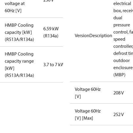
voltage at
electrical
60Hz [V]
box, recei
dual
pressure
HMBP Cooling
6.59 kW
control, f
capacity [kW]
VersionDescription
(R134a)
speed
(R513A/R134a)
controller
defrost ti
HMBP Cooling
outdoor
capacity range
3.7 to 7 kW
enclosure
[kW]
(MBP)
(R513A/R134a)
Voltage 60Hz
208 V
[V]
Voltage 60Hz
252 V
[V] [Max]