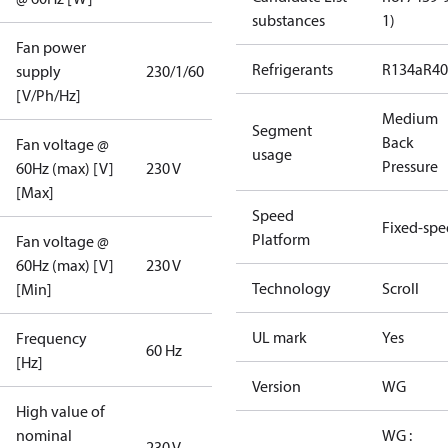
substances
1)
Fan power
Refrigerants
R134a
R4
supply
230/1/60
[V/Ph/Hz]
Medium
Segment
Back
Fan voltage @
usage
Pressure
60Hz (max) [V]
230 V
[Max]
Speed
Fixed-sp
Platform
Fan voltage @
60Hz (max) [V]
230 V
Technology
Scroll
[Min]
UL mark
Yes
Frequency
60 Hz
[Hz]
Version
WG
High value of
nominal
WG :
230 V