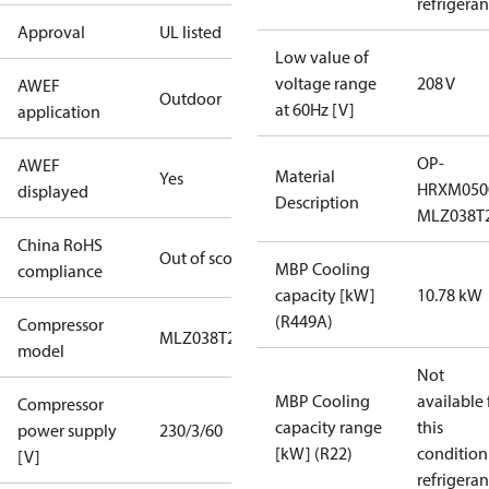
refrigeran
Approval
UL listed
Low value of
voltage range
208 V
AWEF
Outdoor
at 60Hz [V]
application
OP-
AWEF
Material
Yes
HRXM05
displayed
Description
MLZ038T
China RoHS
Out of scope
MBP Cooling
compliance
capacity [kW]
10.78 kW
(R449A)
Compressor
MLZ038T2
model
Not
MBP Cooling
available 
Compressor
capacity range
this
power supply
230/3/60
[kW] (R22)
condition
[V]
refrigeran