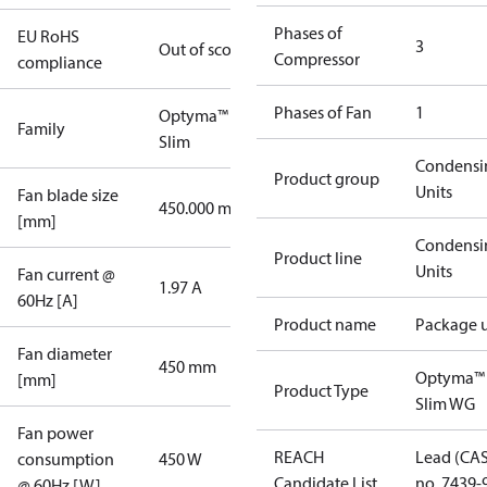
Phases of
EU RoHS
3
Out of scope
Compressor
compliance
Phases of Fan
1
Optyma™
Family
Slim
Condensi
Product group
Units
Fan blade size
450.000 mm
[mm]
Condensi
Product line
Units
Fan current @
1.97 A
60Hz [A]
Product name
Package u
Fan diameter
450 mm
Optyma™
[mm]
Product Type
Slim WG
Fan power
REACH
Lead (CA
consumption
450 W
Candidate List
no. 7439-
@ 60Hz [W]