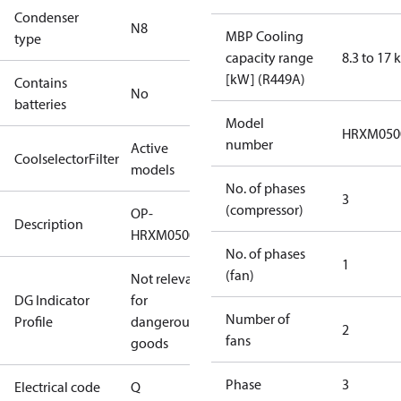
Condenser
N8
MBP Cooling
type
capacity range
8.3 to 17
[kW] (R449A)
Contains
No
batteries
Model
HRXM05
number
Active
CoolselectorFilter
models
No. of phases
3
(compressor)
OP-
Description
HRXM0500UWG000Q
No. of phases
1
(fan)
Not relevant
DG Indicator
for
Number of
Profile
dangerous
2
fans
goods
Phase
3
Electrical code
Q