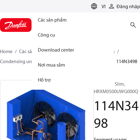
LANGUAGE
VI
Đăng nhập
Các sản phẩm
Công cụ
Download center
Home
Các sản phẩm
Climate Solutions for cooling
Condensing units
Optyma™ Slim
Optyma™ Slim
114N3498
Nơi mua sắm
Hỗ trợ
Optyma™ Slim,
HRXM0500UWG000Q
114N34
98
Segment usage: