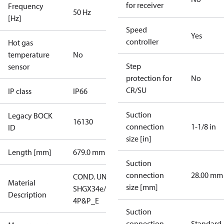
for receiver
Frequency
50 Hz
[Hz]
Speed
Yes
controller
Hot gas
temperature
No
Step
sensor
protection for
No
CR/SU
IP class
IP66
Suction
Legacy BOCK
16130
connection
1-1/8 in
ID
size [in]
Length [mm]
679.0 mm
Suction
connection
28.00 mm
COND. UNIT
Material
size [mm]
SHGX34e/215-
Description
4P&P_E
Suction
connection
Standard