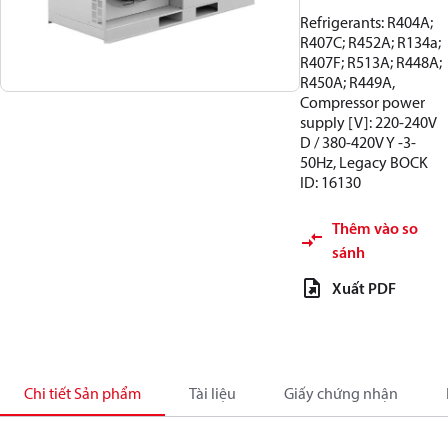
Refrigerants: R404A;
R407C; R452A; R134a;
R407F; R513A; R448A;
R450A; R449A,
Compressor power
supply [V]: 220-240V
D / 380-420V Y -3-
50Hz, Legacy BOCK
ID: 16130
Thêm vào so
sánh
Xuất PDF
Chi tiết Sản phẩm
Tài liệu
Giấy chứng nhận