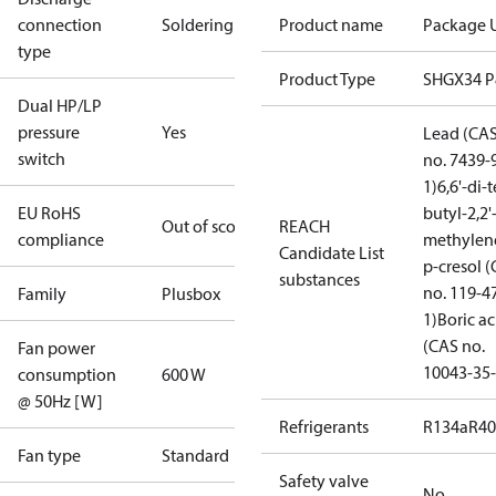
connection
Soldering
Product name
Package U
type
Product Type
SHGX34 
Dual HP/LP
pressure
Yes
Lead (CA
switch
no. 7439-
1)
6,6'-di-t
EU RoHS
butyl-2,2'
Out of scope
REACH
compliance
methylen
Candidate List
p-cresol 
substances
no. 119-4
Family
Plusbox
1)
Boric ac
(CAS no.
Fan power
10043-35-
consumption
600 W
@ 50Hz [W]
Refrigerants
R134a
R4
Fan type
Standard
Safety valve
No