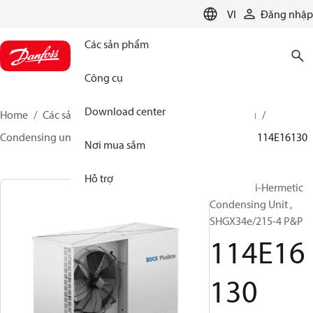
LANGUAGE
VI
Đăng nhập
Các sản phẩm
Công cụ
Download center
Home
Các sản phẩm
Climate Solutions for cooling
Condensing units
BOCK plusbox
BOCK plusbox
114E16130
Nơi mua sắm
Hỗ trợ
Bock Semi-Hermetic
Condensing Unit ,
SHGX34e/215-4 P&P
114E16
130