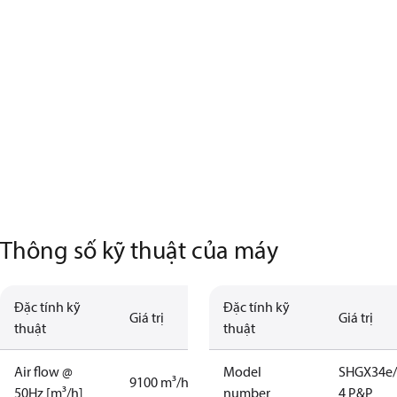
Thông số kỹ thuật của máy
Đặc tính kỹ
Đặc tính kỹ
Giá trị
Giá trị
thuật
thuật
Air flow @
Model
SHGX34e/
9100 m³/h
50Hz [m³/h]
number
4 P&P