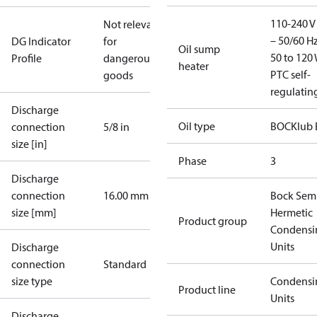
110-240 V 
Not relevant
– 50/60 Hz
DG Indicator
for
Oil sump
50 to 120 
Profile
dangerous
heater
PTC self-
goods
regulatin
Discharge
Oil type
BOCKlub 
connection
5/8 in
size [in]
Phase
3
Discharge
connection
16.00 mm
Bock Sem
size [mm]
Hermetic
Product group
Condensi
Units
Discharge
connection
Standard
size type
Condensi
Product line
Units
Discharge