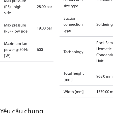
Max pressure
size type
(PS) - high
28.00 bar
side
Suction
connection
Soldering
Max pressure
19.00 bar
type
(PS) - low side
Bock Sem
Maximum fan
Hermetic
power @ 50 Hz
600
Technology
Condensi
[W]
Unit
Total height
968.0 mm
[mm]
Width [mm]
1570.00 
Yêu cầu chung