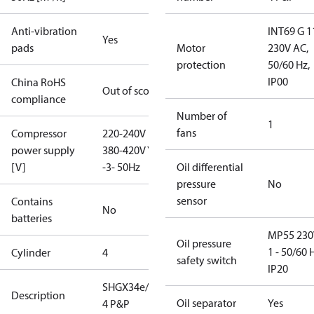
Anti-vibration
INT69 G 1
Yes
pads
Motor
230V AC,
protection
50/60 Hz,
IP00
China RoHS
Out of scope
compliance
Number of
1
fans
Compressor
220-240V D /
power supply
380-420V Y
[V]
-3- 50Hz
Oil differential
pressure
No
sensor
Contains
No
batteries
MP55 230
Oil pressure
1 - 50/60 
Cylinder
4
safety switch
IP20
SHGX34e/215-
Description
Oil separator
Yes
4 P&P