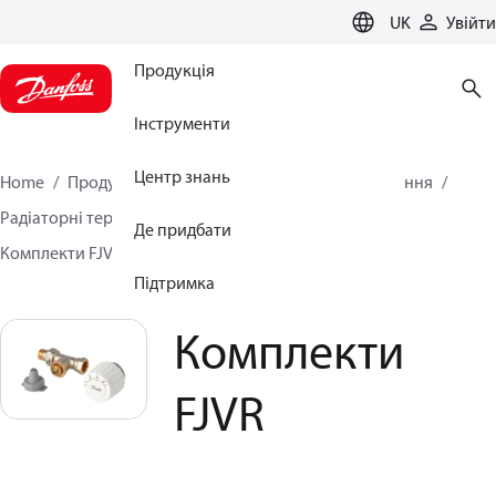
LANGUAGE
UK
Увійти
Продукція
Інструменти
Центр знань
Home
Продукція
Кліматичні рішення для опалення
Радіаторні терморегулятори
Комплекти RTL
Де придбати
Комплекти FJVR
Комплекти FJVR
Підтримка
Комплекти
FJVR