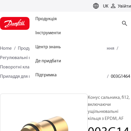
LANGUAGE
UK
Увійти
Продукція
Інструменти
Центр знань
Home
Продукція
Кліматичні рішення для опалення
Регулювальні клапани з електроприводом
Де придбати
Поворотні клапани
Підтримка
Приладдя для поворотних регулювальних клапанів
003G1464
Конус сальника, fi12,
включаючи
ущільнювальні
кільця з EPDM, AF