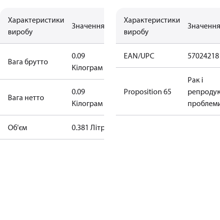
Характеристики
Характеристики
Значення
Значенн
виробу
виробу
0.09
EAN/UPC
57024218
Вага брутто
Кілограм
Рак і
0.09
Proposition 65
репродук
Bага нетто
Кілограм
проблем
Об'єм
0.381 Літр