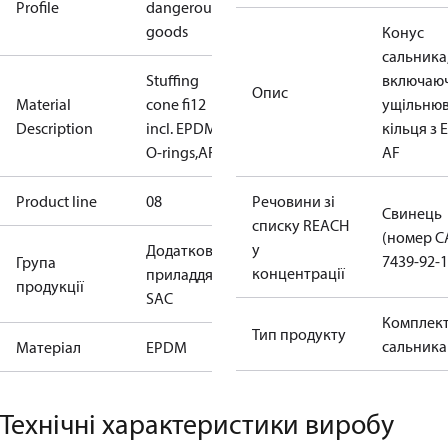
Profile
dangerous
goods
Конус
сальника, 
Stuffing
включаю
Опис
Material
cone fi12
ущільнюв
Description
incl. EPDM
кільця з 
O-rings,AF
AF
Product line
08
Речовини зі
Свинець
списку REACH
(номер C
у
Додаткове
7439-92-1
Група
концентрації
приладдя —
продукції
SAC
Комплек
Тип продукту
сальника
Мaтеріал
EPDM
Технічні характеристики виробу