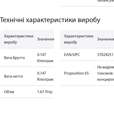
балансув
Технічні характеристики виробу
Характеристики
Характеристики
Значення
Значенн
виробу
виробу
0.147
EAN/UPC
57024251
Вага брутто
Кілограм
Не виділя
0.147
Proposition 65
токсинів 
Bага нетто
Кілограм
концирог
Об'єм
1.67 Літр