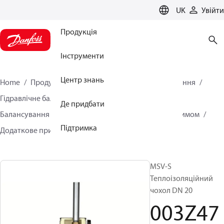
LANGUAGE
UK
Увійти
Продукція
Інструменти
Центр знань
Home
Продукція
Кліматичні рішення для опалення
Гідравлічне балансування та регулювання
Де придбати
Балансування систем з постійним гідравлічним режимом
Підтримка
Додаткове приладдя
003Z4745
MSV-S
Теплоізоляційний
чохол DN 20
003Z47