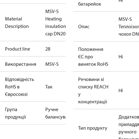
Ні
батарейок
MSV-S
Material
Heating
MSV-S
Description
insulation
Опис
Теплоізо
cap DN20
чохол DN
Product line
28
Положення
ЄС про
Ні
Використання
MSV-S
виняток RoHS
Відповідність
Речовини зі
RoHS в
Так
списку REACH
Ні
Євросоюзі
у
концентрації
Група
Ручне
продукції
балансування
Додатко
приладдя
Тип продукту
ручного