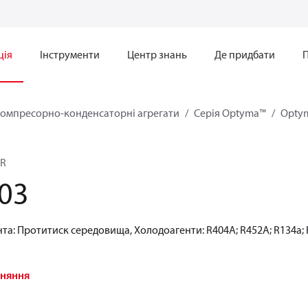
ція
Інструменти
Центр знань
Де придбати
омпресорно-конденсаторні агрегати
Серія Optyma™
Opty
0R
03
та: Протитиск середовища, Холодоагенти: R404A; R452A; R134a; 
вняння