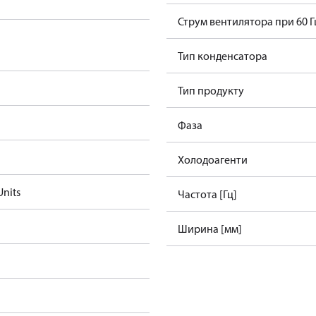
Струм вентилятора при 60 Гц
Тип конденсатора
Тип продукту
Фаза
Холодоагенти
nits
Частота [Гц]
Ширина [мм]