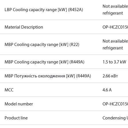
Not available 
LBP Cooling capacity range [kW] (R452A)
refrigerant
Material Description
OP-HCZC015
Not available 
MBP Cooling capacity range [kW] (R22)
refrigerant
MBP Cooling capacity range [kW] (R449A)
1.5 to 3.7 kW
MBP Потужність охолодження [kW] (R449A)
2.66 кВт
MCC
4.6 A
Model number
OP-HCZC015
Product line
Condensing U