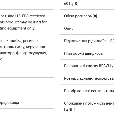
60 Гц [В]
ons using U.S. EPA restricted
Обсяг ресивера [л]
 this product may be used for
sting equipment only.
Опис
чна коробка, ресивер,
Підключення рідинної лінії 
онтроль тиску, керування
илятора, фільтр-осушувач,
Платформа швидкості
ло
Речовини зі списку REACH у
Розмір з'єднання всмоктув
Розмір лопасті вентилятора
середовища
Споживана потужність вент
Гц [Вт]