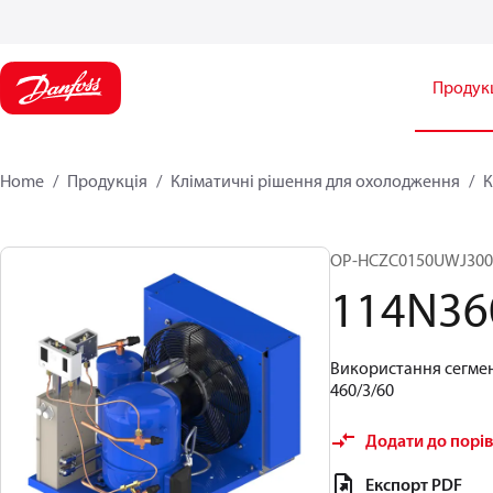
Продук
Home
Продукція
Кліматичні рішення для охолодження
К
OP-HCZC0150UWJ30
114N36
Використання сегмен
460/3/60
Додати до порі
Експорт PDF