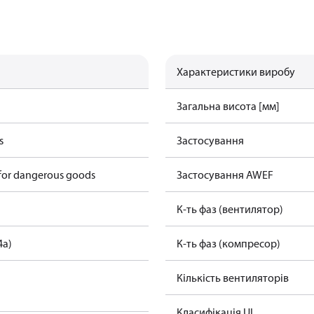
Характеристики виробу
Загальна висота [мм]
s
Застосування
 for dangerous goods
Застосування AWEF
К-ть фаз (вентилятор)
4a)
К-ть фаз (компресор)
Кількість вентиляторів
Класифікація UL