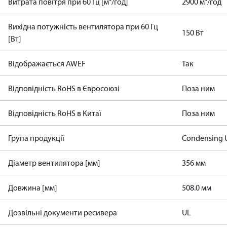
Витрата повітря при 60 Гц [м³/год]
2900 м³/год
Вихідна потужність вентилятора при 60 Гц
150 Вт
[Вт]
Відображається AWEF
Так
Відповідність RoHS в Євросоюзі
Поза ним
Відповідність RoHS в Китаї
Поза ним
Група продукції
Condensing U
Діаметр вентилятора [мм]
356 мм
Довжина [мм]
508.0 мм
Дозвільні документи ресивера
UL