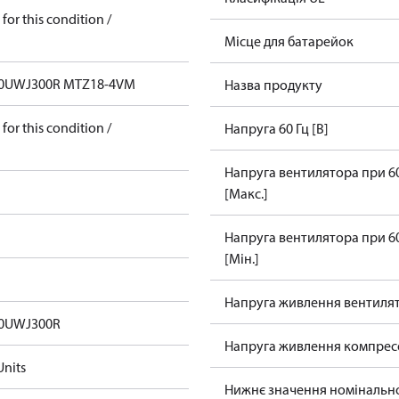
for this condition /
Місце для батарейок
0UWJ300R MTZ18-4VM
Назва продукту
for this condition /
Напруга 60 Гц [В]
Напруга вентилятора при 60 
[Макс.]
Напруга вентилятора при 60 
[Мін.]
Напруга живлення вентилят
0UWJ300R
Напруга живлення компресо
nits
Нижнє значення номінально