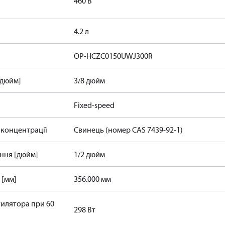
460 В
4.2 л
OP-HCZC0150UWJ300R
[дюйм]
3/8 дюйм
Fixed-speed
 концентрації
Свинець (номер CAS 7439-92-1)
ання [дюйм]
1/2 дюйм
 [мм]
356.000 мм
илятора при 60
298 Вт