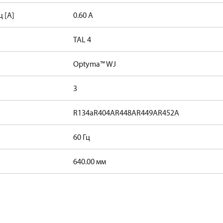
 [A]
0.60 А
TAL 4
Optyma™ WJ
3
R134a
R404A
R448A
R449A
R452A
60 Гц
640.00 мм