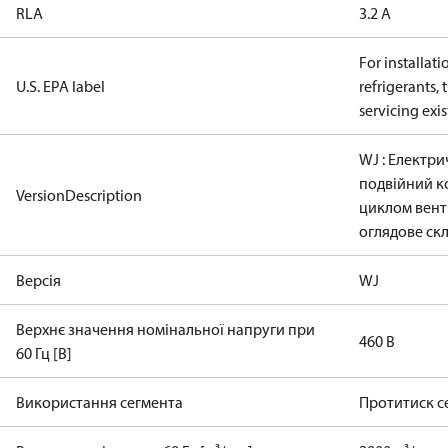
RLA
3.2 A
For installati
U.S. EPA label
refrigerants,
servicing exi
WJ : Електри
подвійний к
VersionDescription
циклом вент
оглядове ск
Версія
WJ
Верхнє значення номінальної напруги при
460 В
60 Гц [В]
Використання сегмента
Протитиск 