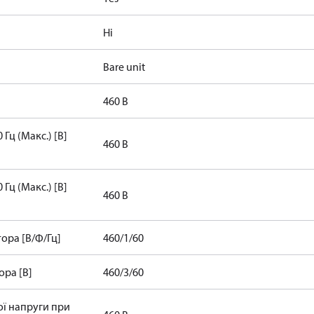
Ні
Bare unit
460 В
Гц (Макс.) [В]
460 В
Гц (Макс.) [В]
460 В
ора [В/Ф/Гц]
460/1/60
ра [В]
460/3/60
ї напруги при