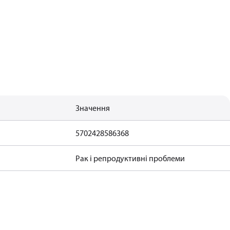
Значення
5702428586368
Рак і репродуктивні проблеми