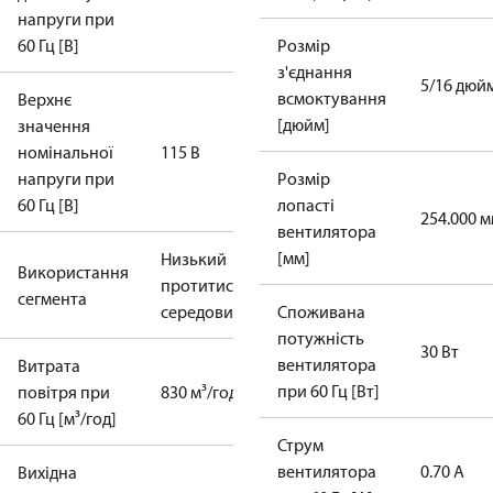
напруги при
60 Гц [В]
Розмір
з'єднання
5/16 дюй
всмоктування
Верхнє
[дюйм]
значення
номінальної
115 В
напруги при
Розмір
60 Гц [В]
лопасті
254.000 
вентилятора
[мм]
Низький
Використання
протитиск
Протитиск
сегмента
середовища
Споживана
потужність
30 Вт
вентилятора
Витрата
при 60 Гц [Вт]
повітря при
830 м³/год
60 Гц [м³/год]
Струм
вентилятора
0.70 А
Вихідна