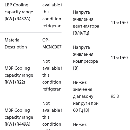
LBP Cooling
available for
capacity range
this
Напруга
[kW] (R452A)
condition /
живлення
115/1/60
refrigerant
вентилятора
[В/Ф/Гц]
Material
OP-
Description
MCNC0075RDF600B
Напруга
живлення
115/1/60
Not
компресора
MBP Cooling
available for
[В]
capacity range
this
[kW] (R22)
condition /
Нижнє
refrigerant
значення
діапазону
95 В
Not
напруги при
MBP Cooling
available for
60 Гц [В]
capacity range
this
[kW] (R449A)
condition /
Нижнє