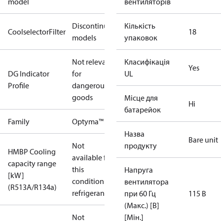
model
вентиляторів
Discontinued
Кількість
CoolselectorFilter
18
models
упаковок
Not relevant
Класифікація
Yes
DG Indicator
for
UL
Profile
dangerous
goods
Місце для
Ні
батарейок
Family
Optyma™
Назва
Bare unit
Not
продукту
HMBP Cooling
available for
capacity range
this
Напруга
[kW]
condition /
вентилятора
(R513A/R134a)
refrigerant
при 60 Гц
115 В
(Макс.) [В]
Not
[Мін.]