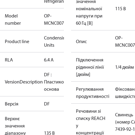
refrigerant
значення
номінальної
115 В
Model
OP-
напруги при
number
MCNC0075RDF600B
60 Гц [В]
Condensing
OP-
Product line
Опис
Units
MCNC007
RLA
6.4 A
Підключення
рідинної лінії
1/4 дюйм
[дюйм]
DF :
VersionDescription
Пластикова
основа
Регулювання
Фіксован
продуктивності
швидкіст
Версія
DF
Речовини зі
Свинець
списку REACH
Верхнє
(номер C
у
значення
7439-92-1
концентрації
діапазону
135 В