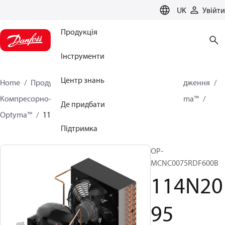
LANGUAGE
UK
Увійти
Продукція
Інструменти
Центр знань
Home
Продукція
Кліматичні рішення для охолодження
Компресорно-конденсаторні агрегати
Серія Optyma™
Де придбати
Optyma™
114N2095
Підтримка
OP-
MCNC0075RDF600B
114N20
95