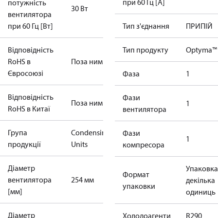
при 60 Гц [A]
потужність
30 Вт
вентилятора
при 60 Гц [Вт]
Тип з'єднання
ПРИПІЙ
Відповідність
Тип продукту
Optyma™
RoHS в
Поза ним
Євросоюзі
Фаза
1
Відповідність
Фази
Поза ним
1
RoHS в Китаї
вентилятора
Група
Condensing
Фази
1
продукції
Units
компресора
Діаметр
Упаковка
Формат
вентилятора
254 мм
декілька
упаковки
[мм]
одиниць
Діаметр
Холодоагенти
R290