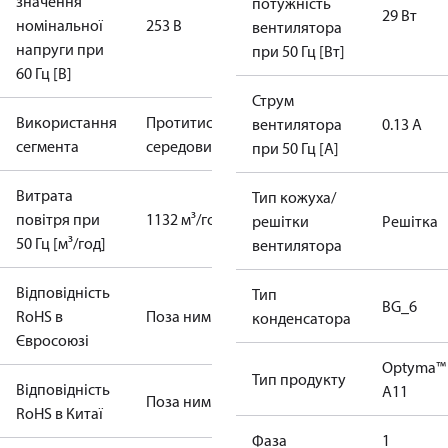
значення
потужність
29 Вт
номінальної
253 В
вентилятора
напруги при
при 50 Гц [Вт]
60 Гц [В]
Струм
Використання
Протитиск
вентилятора
0.13 А
сегмента
середовища
при 50 Гц [A]
Витрата
Тип кожуха/
повітря при
1132 м³/год
решітки
Решітка
50 Гц [м³/год]
вентилятора
Відповідність
Тип
BG_6
RoHS в
Поза ним
конденсатора
Євросоюзі
Optyma™
Тип продукту
Відповідність
A11
Поза ним
RoHS в Китаї
Фаза
1