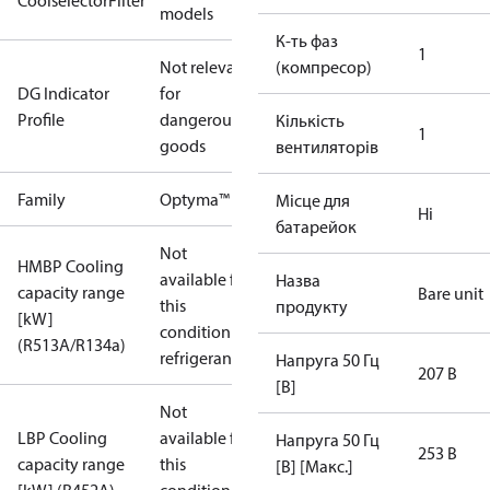
CoolselectorFilter
models
К-ть фаз
1
Not relevant
(компресор)
DG Indicator
for
Profile
dangerous
Кількість
1
goods
вентиляторів
Family
Optyma™
Місце для
Ні
батарейок
Not
HMBP Cooling
available for
Назва
capacity range
Bare unit
this
продукту
[kW]
condition /
(R513A/R134a)
refrigerant
Напруга 50 Гц
207 В
[В]
Not
LBP Cooling
available for
Напруга 50 Гц
253 В
capacity range
this
[В] [Макс.]