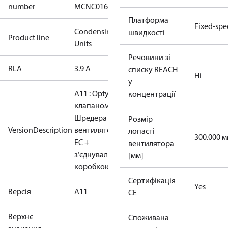
number
MCNC016NPA11G
Платформа
Fixed-sp
Condensing
швидкості
Product line
Units
Речовини зі
RLA
3.9 A
списку REACH
Ні
у
A11 : Optyma з
концентрації
клапаном
Шредера +
Розмір
VersionDescription
вентилятором
лопасті
300.000 
EC +
вентилятора
з’єднувальною
[мм]
коробкою
Сертифікація
Yes
Версія
A11
CE
Верхнє
Споживана