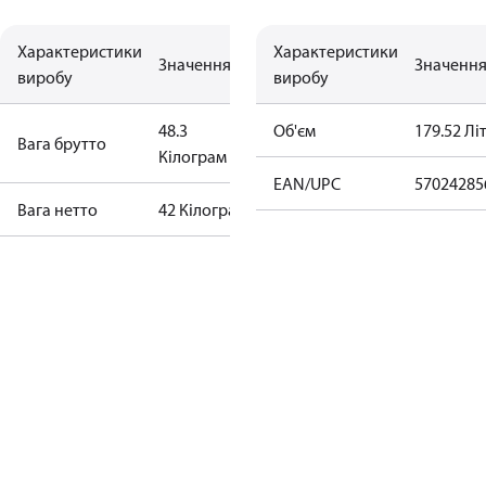
Характеристики
Характеристики
Значення
Значенн
виробу
виробу
48.3
Об'єм
179.52 Лі
Вага брутто
Кілограм
EAN/UPC
57024285
Bага нетто
42 Кілограм