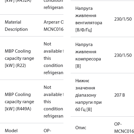
[kW] (R452A)
condition /
refrigerant
Напруга
живлення
230/1/50
Material
Агрегат OP-
вентилятора
Description
MCNC016NPA11G
[В/Ф/Гц]
Not
Напруга
MBP Cooling
available for
живлення
230/1/50
capacity range
this
компресора
[kW] (R22)
condition /
[В]
refrigerant
Нижнє
Not
значення
MBP Cooling
available for
діапазону
207 В
capacity range
this
напруги при
[kW] (R449A)
condition /
60 Гц [В]
refrigerant
OP-
Опис
Model
OP-
MCNC016