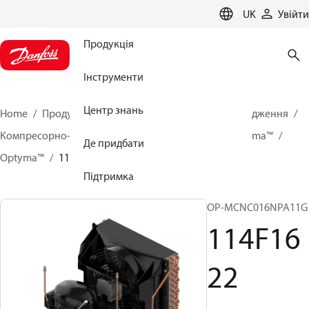
LANGUAGE
UK
Увійти
Продукція
Інструменти
Центр знань
Home
Продукція
Кліматичні рішення для охолодження
Компресорно-конденсаторні агрегати
Серія Optyma™
Де придбати
Optyma™
114F1622
Підтримка
OP-MCNC016NPA11G
114F16
22