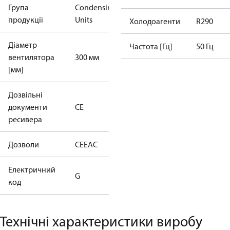
Група
Condensing
продукції
Units
Холодоагенти
R290
Діаметр
Частота [Гц]
50 Гц
вентилятора
300 мм
[мм]
Дозвільні
документи
CE
ресивера
Дозволи
CE
EAC
Електричний
G
код
Технічні характеристики виробу